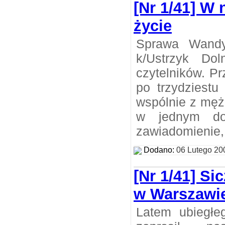
[Nr 1/41] W
życie
Sprawa Wandy
k/Ustrzyk Dol
czytelników. P
po trzydziestu
wspólnie z męż
w jednym do
zawiadomienie, 
Dodano:
06 Lutego 20
[Nr 1/41] Si
w Warszawi
Latem ubiegłe