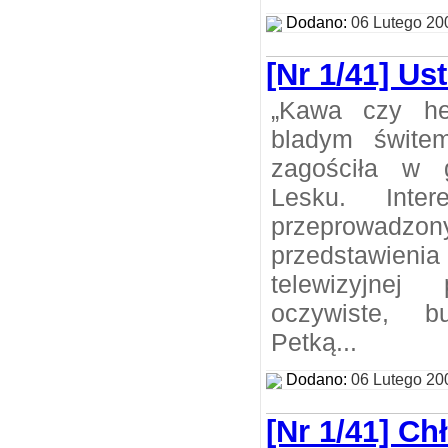
Dodano:
06 Lutego 20
[Nr 1/41] Us
„Kawa czy he
bladym świtem
zagościła w 
Lesku. Inter
przeprowadzon
przedstawien
telewizyjnej
oczywiste, b
Petką...
Dodano:
06 Lutego 20
[Nr 1/41] Ch