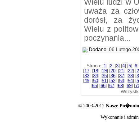
Wielu ludzi w 
uważa za człow
dorósł, za ży
Wielu z polito
poczynania...
Dodano:
06 Lutego 20
Strona: [
1
] [
2
] [
3
] [
4
] [
5
] [
6
]
[
17
] [
18
] [
19
] [
20
] [
21
] [
22
] [
2
[
33
] [
34
] [
35
] [
36
] [
37
] [
38
] [
3
[
49
] [
50
] [
51
] [
52
] [
53
] [
54
] [
5
[
65
] [
66
] [
67
] [
68
] [
69
] [
7
Wszystk
© 2003-2012
Nasze Po�oniny
Wykonanie i admini