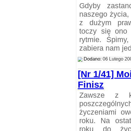
Gdyby zastan
naszego życia,
z dużym praw
toczy się ono 
rytmie. Śpimy
zabiera nam jed
Dodano:
06 Lutego 20
[Nr 1/41] M
Finisz
Zawsze z k
poszczególn
życzeniami o
roku. Na osta
roku do życ