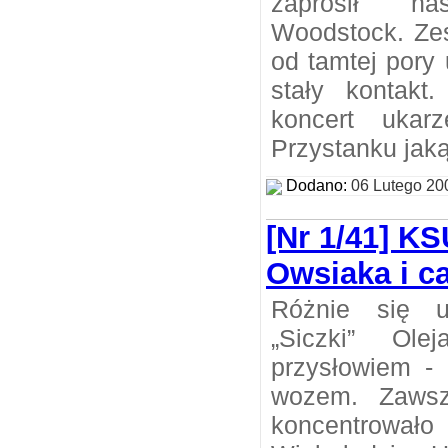
zaprosił n
Woodstock. Zes
od tamtej pory
stały kontakt
koncert ukar
Przystanku jaką
Dodano:
06 Lutego 20
[Nr 1/41] K
Owsiaka i c
Różnie się u
„Siczki” Ole
przysłowiem -
wozem. Zawsz
koncentrował