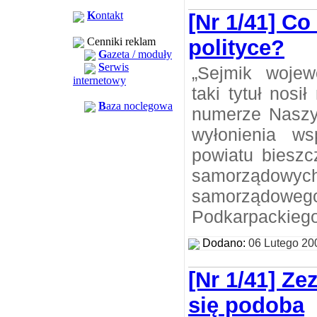
K
ontakt
[Nr 1/41] Co
Cenniki reklam
polityce?
G
azeta / moduły
S
erwis
„Sejmik wojew
internetowy
taki tytuł nosi
B
aza noclegowa
numerze Naszyc
wyłonienia w
powiatu biesz
samorządo
samorządow
Podkarpackiego
Dodano:
06 Lutego 20
[Nr 1/41] Z
się podoba