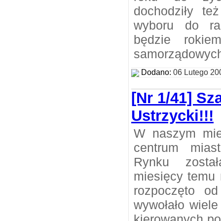
dochodziły te
wyboru do ra
będzie rokie
samorządowych
Dodano:
06 Lutego 20
[Nr 1/41] S
Ustrzycki!!!
W naszym mie
centrum mias
Rynku został
miesięcy temu r
rozpoczęto od
wywołało wiele
kierowanych po