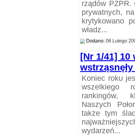
rządów PZPR.
prywatnych, na
krytykowano p
władz...
Dodano:
06 Lutego 20
[Nr 1/41] 10
wstrząsnęły 
Koniec roku je
wszelkiego r
rankingów, kl
Naszych Połon
także tym ślad
najważniejsz
wydarzeń...