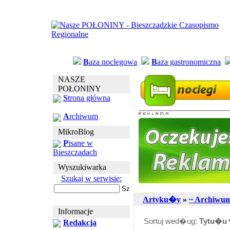
B
aza noclegowa
B
aza gastronomiczna
NASZE
POŁONINY
S
trona główna
A
rchiwum
MikroBlog
P
isane w
Bieszczadach
Wyszukiwarka
Szukaj w serwisie:
Artyku�y
»
~ Archiwu
Informacje
Sortuj wed�ug:
Tytu�u
Redakcja