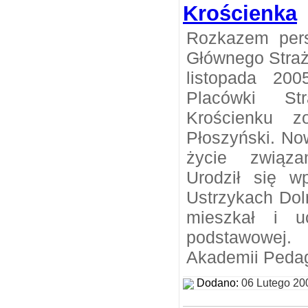
Krościenka
Rozkazem per
Głównego Straż
listopada 20
Placówki St
Krościenku z
Płoszyński. No
życie związa
Urodził się w
Ustrzykach Dol
mieszkał i u
podstawowej
Akademii Pedag
Dodano:
06 Lutego 20