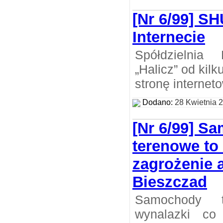
[Nr 6/99] SH
Internecie
Spółdzielnia
„Halicz” od kil
stronę internet
Dodano:
28 Kwietnia 
[Nr 6/99] S
terenowe to 
zagrożenie a
Bieszczad
Samochody t
wynalazki co