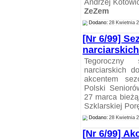
Andrzej Kotowi
ZeZem
Dodano:
28 Kwietnia 
[Nr 6/99] S
narciarskic
Tegoroczny
narciarskich d
akcentem sez
Polski Senioró
27 marca bieżą
Szklarskiej Por
Dodano:
28 Kwietnia 
[Nr 6/99] Ak