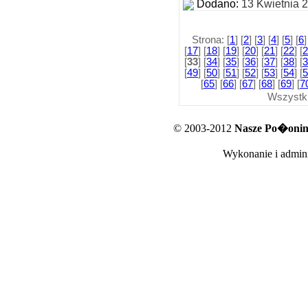
Dodano:
13 Kwietnia 
Strona: [
1
] [
2
] [
3
] [
4
] [
5
] [
6
]
[
17
] [
18
] [
19
] [
20
] [
21
] [
22
] [
2
[
33
] [
34
] [
35
] [
36
] [
37
] [
38
] [
3
[
49
] [
50
] [
51
] [
52
] [
53
] [
54
] [
5
[
65
] [
66
] [
67
] [
68
] [
69
] [
7
Wszystk
© 2003-2012
Nasze Po�oniny
Wykonanie i admini