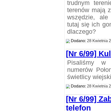
trudnym tereni
terenów mają z
wszędzie, ale
tutaj się ich g
dlaczego?
Dodano:
28 Kwietnia 
[Nr 6/99] Ku
Pisaliśmy w 
numerów Połon
świetlicy wiejs
Dodano:
28 Kwietnia 
[Nr 6/99] Z
telefon