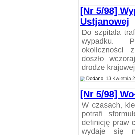
[Nr 5/98] W
Ustjanowej
Do szpitala tra
wypadku. Pol
okoliczności 
doszło wczora
drodze krajowej
Dodano:
13 Kwietnia 
[Nr 5/98] Wo
W czasach, kie
potrafi sform
definicję praw 
wydaje się 