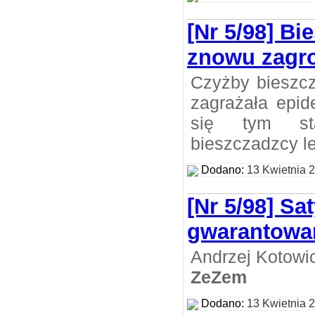
[Nr 5/98] Bi
znowu zagr
Czyżby bieszc
zagrażała epid
się tym st
bieszczadzcy le
Dodano:
13 Kwietnia 
[Nr 5/98] Sa
gwarantowa
Andrzej Kotowi
ZeZem
Dodano:
13 Kwietnia 