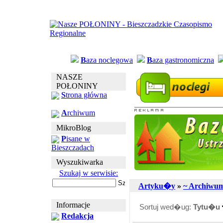
B
aza noclegowa
B
aza gastronomiczna
NASZE
POŁONINY
S
trona główna
A
rchiwum
MikroBlog
P
isane w
Bieszczadach
Wyszukiwarka
Szukaj w serwisie:
Artyku�y
»
~ Archiwu
Informacje
Sortuj wed�ug:
Tytu�u
Redakcja