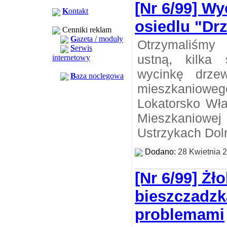
[Nr 6/99] W
K
ontakt
osiedlu "Dr
Cenniki reklam
G
azeta / moduły
Otrzymaliśmy
S
erwis
ustną, kilka
internetowy
wycinkę drze
B
aza noclegowa
mieszkaniow
Lokatorsko Wła
Mieszkanio
Ustrzykach Dol
Dodano:
28 Kwietnia 
[Nr 6/99] Żł
bieszczadzk
problemami