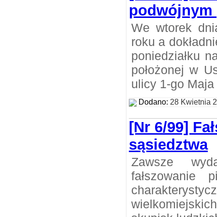
podwójnym 
We wtorek dni
roku a dokładni
poniedziałku na
położonej w Us
ulicy 1-go Maja
Dodano:
28 Kwietnia 
[Nr 6/99] Fa
sąsiedztwa
Zawsze wyd
fałszowanie p
charakteryst
wielkomiejskic