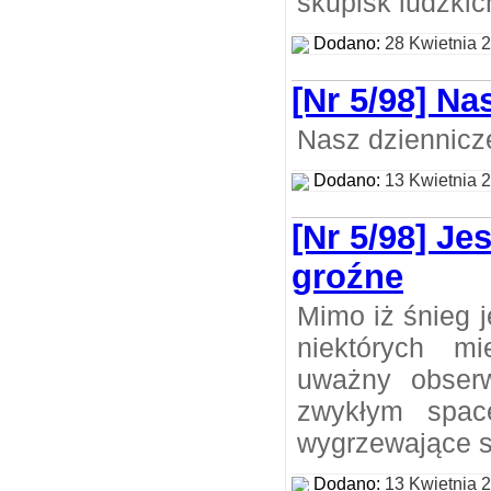
skupisk ludzkic
Dodano:
28 Kwietnia 
[Nr 5/98] Na
Nasz dziennicze
Dodano:
13 Kwietnia 
[Nr 5/98] Je
groźne
Mimo iż śnieg 
niektórych mi
uważny obser
zwykłym spac
wygrzewające s
Dodano:
13 Kwietnia 