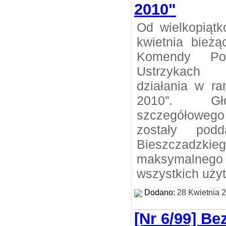
2010"
Od wielkopiąt
kwietnia bieżą
Komendy Pow
Ustrzykach 
działania w ra
2010”. Gł
szczegółoweg
zostały pod
Bieszczadzki
maksymalnego
wszystkich uży
Dodano:
28 Kwietnia 
[Nr 6/99] Be