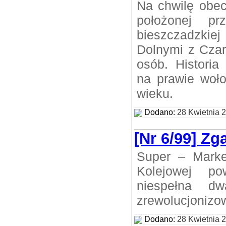
Na chwilę obec
położonej pr
bieszczadzkie
Dolnymi z Czar
osób. Historia
na prawie woło
wieku.
Dodano:
28 Kwietnia 
[Nr 6/99] Z
Super – Marke
Kolejowej po
niespełna d
zrewolucjonizow
Dodano:
28 Kwietnia 