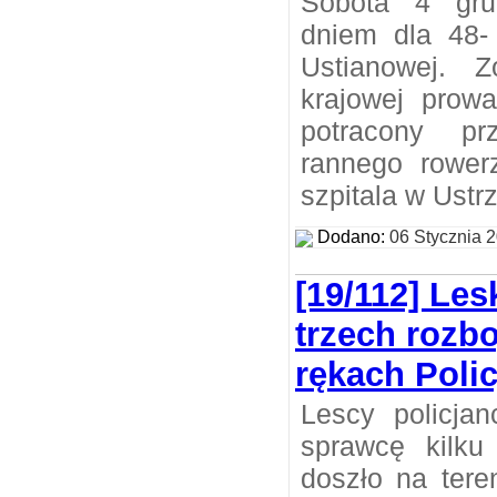
Sobota 4 gru
dniem dla 48- 
Ustianowej. 
krajowej prow
potracony pr
rannego rower
szpitala w Ustr
Dodano:
06 Stycznia 
[19/112] Les
trzech rozbo
rękach Polic
Lescy policjan
sprawcę kilku
doszło na tere