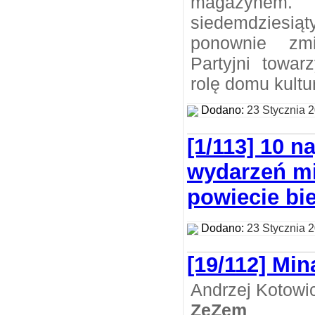
magazyn
siedemdziesią
ponownie zmi
Partyjni towar
rolę domu kultu
Dodano:
23 Stycznia 
[1/113] 10 n
wydarzeń m
powiecie bi
Dodano:
23 Stycznia 
[19/112] Min
Andrzej Kotowi
ZeZem