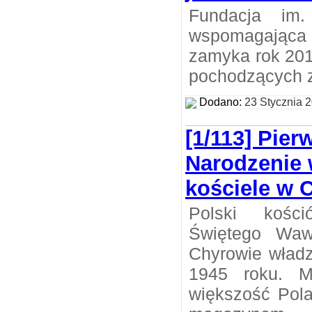
Fundacja im.
wspomagając
zamyka rok 201
pochodzących ze
Dodano:
23 Stycznia 
[1/113] Pie
Narodzenie
kościele w 
Polski kośc
Świętego Waw
Chyrowie władz
1945 roku. M
większość Pola