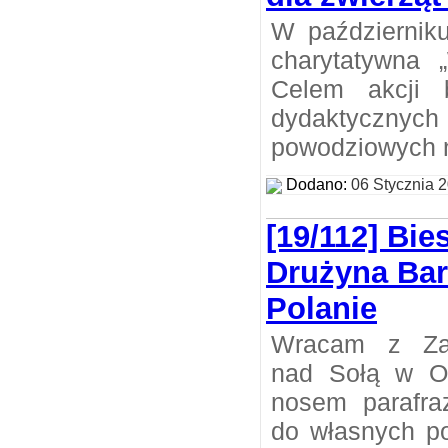
W październiku
charytatywna 
Celem akcji 
dydaktycznych 
powodziowych 
Dodano:
06 Stycznia 
[19/112] Bi
Drużyna Ba
Polanie
Wracam z Zam
nad Sołą w O
nosem parafra
do własnych po