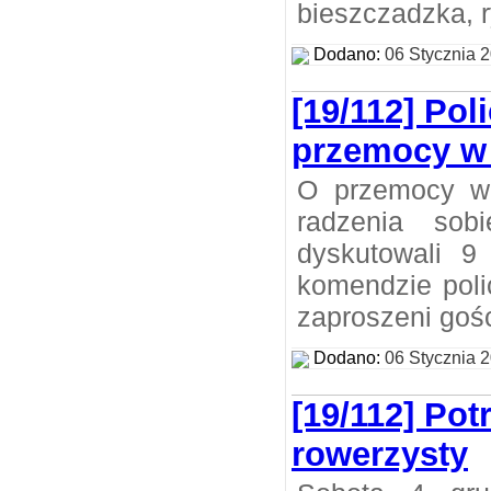
bieszczadzka, r
Dodano:
06 Stycznia 
[19/112] Pol
przemocy w 
O przemocy w 
radzenia sob
dyskutowali 9 
komendzie poli
zaproszeni gośc
Dodano:
06 Stycznia 
[19/112] Pot
rowerzysty