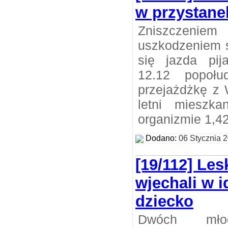
w przystan
Zniszczeniem
uszkodzeniem 
się jazda pij
12.12 popołu
przejażdżkę z 
letni mieszk
organizmie 1,42
Dodano:
06 Stycznia 
[19/112] Lesk
wjechali w 
dziecko
Dwóch młod