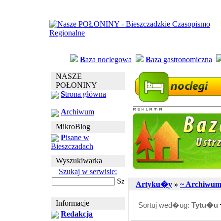
B
aza noclegowa
B
aza gastronomiczna
NASZE
POŁONINY
S
trona główna
A
rchiwum
MikroBlog
P
isane w
Bieszczadach
Wyszukiwarka
Szukaj w serwisie:
Artyku�y
»
~ Archiwu
Informacje
Sortuj wed�ug:
Tytu�u
Redakcja