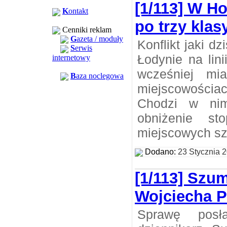
[1/113] W H
K
ontakt
po trzy klas
Cenniki reklam
G
azeta / moduły
Konflikt jaki dz
S
erwis
Łodynie na lin
internetowy
wcześniej mi
B
aza noclegowa
miejscowości
Chodzi w nim
obniżenie sto
miejscowych sz
Dodano:
23 Stycznia 
[1/113] Szu
Wojciecha 
Sprawę posł