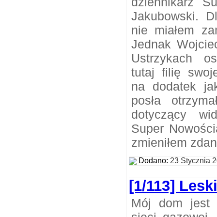
dziennikarz 
Jakubowski. D
nie miałem za
Jednak Wojcie
Ustrzykach o
tutaj filię swo
na dodatek ja
posła otrzyma
dotyczący wi
Super Nowości
zmieniłem zdan
Dodano:
23 Stycznia 
[1/113] Les
Mój dom jest 