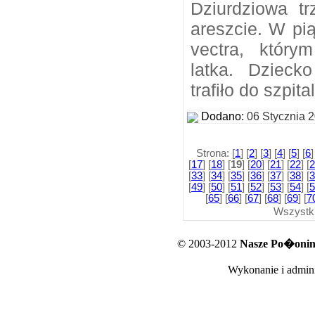
Dziurdziowa tr
areszcie. W pi
vectra, którym
latka. Dzieck
trafiło do szpita
Dodano:
06 Stycznia 
Strona: [
1
] [
2
] [
3
] [
4
] [
5
] [
6
]
[
17
] [
18
] [
19
] [
20
] [
21
] [
22
] [
2
[
33
] [
34
] [
35
] [
36
] [
37
] [
38
] [
3
[
49
] [
50
] [
51
] [
52
] [
53
] [
54
] [
5
[
65
] [
66
] [
67
] [
68
] [
69
] [
7
Wszystk
© 2003-2012
Nasze Po�oniny
Wykonanie i admini