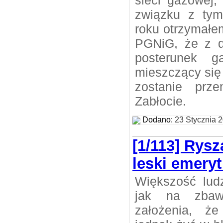
sieci gazowej,
związku z tym
roku otrzymałe
PGNiG, że z d
posterunek g
mieszczący się
zostanie prz
Zabłocie.
Dodano:
23 Stycznia 
[1/113] Rysz
leski emery
Większość lud
jak na zbaw
założenia, ż