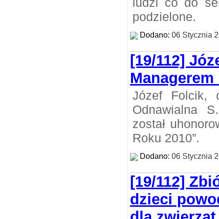
ludzi co do se
podzielone.
Dodano:
06 Stycznia 
[19/112] Józ
Managerem 
Józef Folcik,
Odnawialna S.
został uhonoro
Roku 2010”.
Dodano:
06 Stycznia 
[19/112] Zbi
dzieci powo
dla zwierzą