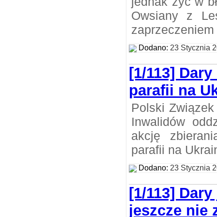
jednak żyć w b
Owsiany z Les
zaprzeczeniem t
Dodano:
23 Stycznia 
[1/113] Dary
parafii na U
Polski Związek
Inwalidów odd
akcję zbieran
parafii na Ukrai
Dodano:
23 Stycznia 
[1/113] Dary
jeszcze nie