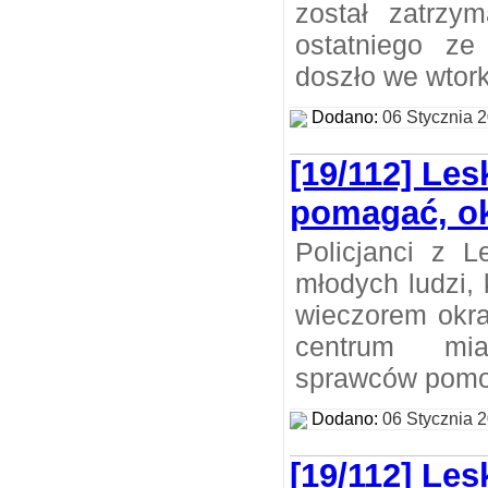
został zatrzy
ostatniego ze
doszło we wtor
Dodano:
06 Stycznia 
[19/112] Les
pomagać, ok
Policjanci z L
młodych ludzi,
wieczorem okra
centrum mi
sprawców pomo
Dodano:
06 Stycznia 
[19/112] Les