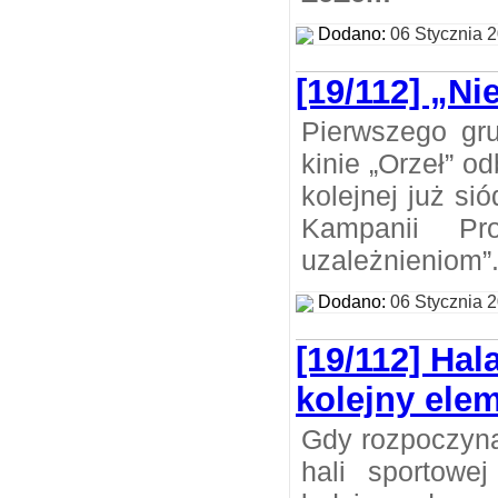
Dodano:
06 Stycznia 
[19/112] „Ni
Pierwszego gru
kinie „Orzeł” 
kolejnej już si
Kampanii Pro
uzależnieniom”
Dodano:
06 Stycznia 
[19/112] Hal
kolejny ele
Gdy rozpoczyn
hali sportowe