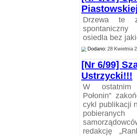
Piastowskie
Drzewa te z
spontaniczny
osiedla bez jak
Dodano:
28 Kwietnia 
[Nr 6/99] S
Ustrzycki!!!
W ostatnim
Połonin” zakoń
cykl publikacji
pobieranyc
samorządow
redakcję „Ran