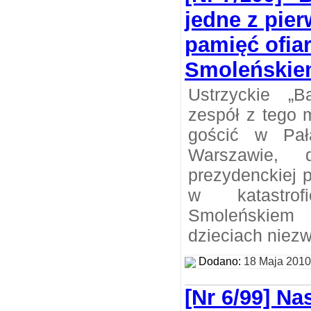
jedne z pie
pamięć ofiar
Smoleński
Ustrzyckie „B
zespół z tego 
gościć w Pał
Warszawie, 
prezydenckiej 
w katastro
Smoleńskie
dzieciach niez
Dodano:
18 Maja 2010
[Nr 6/99] Na