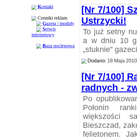
K
ontakt
[Nr 7/100] 
Cenniki reklam
Ustrzycki!
G
azeta / moduły
S
erwis
To już setny n
internetowy
a w dniu 10 g
B
aza noclegowa
„stuknie” gazeci
Dodano:
18 Maja 2010
[Nr 7/100] R
radnych - z
Po opublikowa
Połonin rank
większości s
Bieszczad, zak
felietonem. Ja