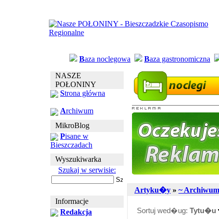
B
aza noclegowa
B
aza gastronomiczna
NASZE
POŁONINY
S
trona główna
A
rchiwum
MikroBlog
P
isane w
Bieszczadach
Wyszukiwarka
Szukaj w serwisie:
Artyku�y
»
~ Archiwu
Informacje
Sortuj wed�ug:
Tytu�u
Redakcja