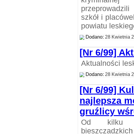
przeprowadzili
szkół i placów
powiatu leskieg
Dodano:
28 Kwietnia 
[Nr 6/99] Ak
Aktualności les
Dodano:
28 Kwietnia 
[Nr 6/99] Ku
najlepsza m
gruźlicy wś
Od kilku t
bieszczadzkic