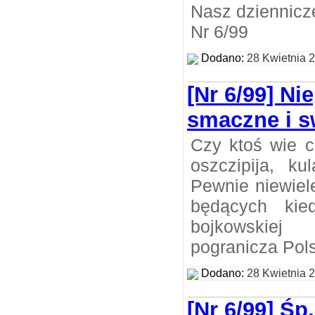
Nasz dziennicz
Nr 6/99
Dodano:
28 Kwietnia 
[Nr 6/99] Ni
smaczne i s
Czy ktoś wie c
oszczipija, ku
Pewnie niewiele
będących kie
bojkowskie
pogranicza Polsk
Dodano:
28 Kwietnia 
[Nr 6/99] Śp