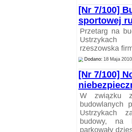
[Nr 7/100] B
sportowej r
Przetarg na bu
Ustrzykach
rzeszowska fir
Dodano:
18 Maja 2010
[Nr 7/100] 
niebezpiecz
W związku z
budowlanych 
Ustrzykach z
budowy, na 
parkowały dzie