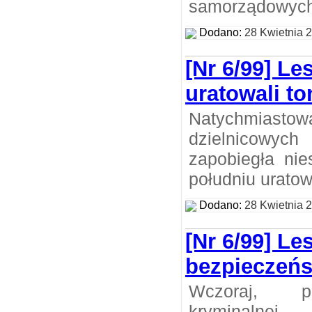
samorządowych
Dodano:
28 Kwietnia 
[Nr 6/99] Le
uratowali t
Natychmi
dzielnicow
zapobiegła nie
południu uratow
Dodano:
28 Kwietnia 
[Nr 6/99] Les
bezpieczeńs
Wczoraj, po
kryminalne