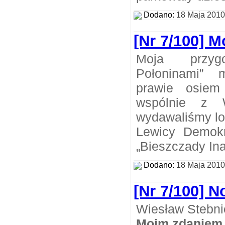
Dodano:
18 Maja 2010
[Nr 7/100] M
Moja przy
Połoninami” 
prawie osiem
wspólnie z W
wydawaliśmy lo
Lewicy Demokr
„Bieszczady Ina
Dodano:
18 Maja 2010
[Nr 7/100] N
Wiesław Stebni
Moim zdaniem