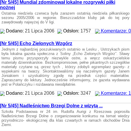
[Nr 5/45] Mundial zdominował lokalne rozgrywki piłki
nożnej
Ostatnia niedziela czerwca była zarazem ostatnią niedziela piłkarskiego
sezonu 2005/2006 w regionie. Bieszczadzkie kluby jak do tej pory
zawędrowały najwyżej do V ligi.
Dodano:
21 Lipca 2006
Odsłon:
1757
Komentarze: 0
[Nr 5/45] Echo Zielonych Wzgórz
Jednym z najbardziej poszukiwanych ostatnio w Lesku , Ustrzykach pism
była lokalna gazeta społeczna z Soliny „Echo Zielonych Wzgórz”. Sławy
temu pismu przysporzyły niezwykle ostre, a wręcz oskarżycielskie
materiały dziennikarskie. Bezkompromisowe, pełne pikantnych szczegółów
materiały czytane są -przez tych , którzy zdobyli egzemplarz gazety- z
wypiekami na twarzy. Skontaktowaliśmy się naczelnym gazety Janem
Joniakiem i uzyskaliśmy zgodę na przedruk części materiałów.
Zapraszamy do lektury. Jednocześnie informujemy, że gazeta wydawana
jest w Polańczyku i rozdawana nieodpłatnie.
Dodano:
21 Lipca 2006
Odsłon:
3247
Komentarze: 1
[Nr 5/45] Nadleśnictwo Brzegi Dolne z wizytą ...
Szkoła Podstawowa nr 24 im. Rudolfa Aurigi z Rzeszowa poprosiła
Nadleśnictwo Brzegi Dolne o zorganizowanie konkursu na temat wiedzy
przyrodniczo- ekologicznej dla klas czwartych w ramach obchodów Dnia
Ziemi.