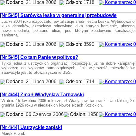
Dodano:
21 Lipca 2006
Odsłon:
1718
Komentarze: 0
[Nr 5/45] Starówka leska w generalnej przebudowie
Już w 2004 roku rozpoczęto rewitalizacje śródmieścia Leska. Wybudowano
kilka deptaków, częściowo odnowiono kilka starych kamienic, ułożono
nowe chodniki, połatano ulice, pod którymi zbudowano kanalizacje
sanitarną.
Dodano:
21 Lipca 2006
Odsłon:
3590
Komentarze: 0
[Nr 5/45] Co tam Panie w polityce?
Tylko jedna z ustrzyckich organizacji rozpoczęła już na dobre kampanię
wyborczą do wyborów samorządowych. Jak większość mieszkańców
zauważyła jest to Stowarzyszenie BSS.
Dodano:
21 Lipca 2006
Odsłon:
1714
Komentarze: 0
[Nr 4/44] Zmarł Władysław Tarnawski
W dniu 15 kwietnia 2006 roku zmarł Władysław Tarnowski. Urodził się 27
grudnia 1926 roku w niedalekich Nowosielcach Kozickich.
Dodano:
06 Czerwca 2006
Odsłon:
1958
Komentarze: 0
[Nr 4/44] Ustrzyckie zapiski
Marek Prorok