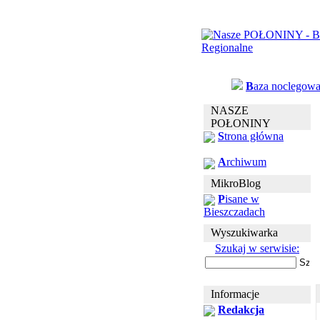
B
aza noclegow
NASZE
POŁONINY
S
trona główna
A
rchiwum
MikroBlog
P
isane w
Bieszczadach
Wyszukiwarka
Szukaj w serwisie:
Informacje
Redakcja