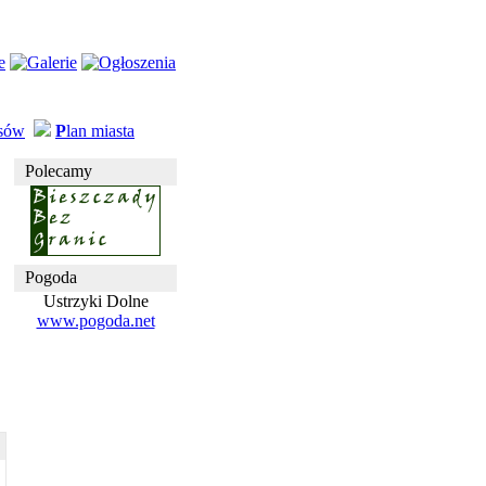
usów
P
lan miasta
Polecamy
Pogoda
Ustrzyki Dolne
www.pogoda.net