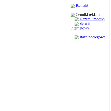
K
ontakt
Cenniki reklam
G
azeta / moduły
S
erwis
internetowy
B
aza noclegowa