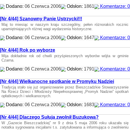
Dodano:
06 Czerwca 2006
Odsłon:
1861
Komentarze: 0
[Nr 4/44] Szanowny Panie Ustrzycki!!!
Maj to miesiąc w naszym kraju szczególny, pełen różnorakich rocznic
upamiętniających różnej wagi wydarzenia historyczne.
Dodano:
06 Czerwca 2006
Odsłon:
1647
Komentarze: 0
[Nr 4/44] Rok po wyborze
Mija dokładnie rok od chwili przyśpieszonych wyborów wójta w gminie
Czarna.
Dodano:
06 Czerwca 2006
Odsłon:
1791
Komentarze: 0
[Nr 4/44] Wielkanocne spotkanie w Promyku Nadziei
Tradycją stało się już organizowanie przez Bieszczadzkie Stowarzyszenie
Na Rzecz Dzieci i Młodzieży Niepełnosprawnej „Promyk Nadziei” spotkań
opłatkowych i wielkanocnych.
Dodano:
06 Czerwca 2006
Odsłon:
1683
Komentarze: 0
[Nr 4/44] Dlaczego Sułuja zwolnił Buzukową?
W „Gazecie Bieszczadzkiej” nr 9 z dnia 5 maja 2006 roku ukazała się
notatka sygnowana inicjałami t.s. zatytułowana
a informująca o zwolnieniu