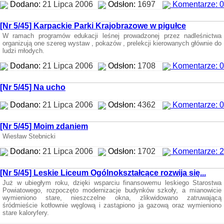
Dodano:
21 Lipca 2006
Odsłon:
1697
Komentarze: 0
[Nr 5/45] Karpackie Parki Krajobrazowe w pigułce
W ramach programów edukacji leśnej prowadzonej przez nadleśnictwa
organizują one szereg wystaw , pokazów , prelekcji kierowanych głównie do
ludzi młodych.
Dodano:
21 Lipca 2006
Odsłon:
1708
Komentarze: 0
[Nr 5/45] Na ucho
Dodano:
21 Lipca 2006
Odsłon:
4362
Komentarze: 0
[Nr 5/45] Moim zdaniem
Wiesław Stebnicki
Dodano:
21 Lipca 2006
Odsłon:
1702
Komentarze: 2
[Nr 5/45] Leskie Liceum Ogólnokształcące rozwija się...
Już w ubiegłym roku, dzięki wsparciu finansowemu leskiego Starostwa
Powiatowego, rozpoczęto modernizacje budynków szkoły, a mianowicie
wymieniono stare, nieszczelne okna, zlikwidowano zatruwającą
śródmieście kotłownie węglową i zastąpiono ja gazową oraz wymieniono
stare kaloryfery.