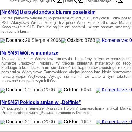
Sortuj wed�ug:
Tytu�u
|
Daty
|
Popularno�ci
[Nr 6/46] Ustrzyki znów z biurem poselskim
Po raz pierwszy własne biuro poselskie otworzył w Ustrzykach Dolny poseł
PSL Władysław Wrona. Mieli je też poseł Witol Firak z SLd oraz Marian
Kawa także z SLD. Dziś nie są już oni posłami , a tym samym przestały
istnieć ich biura.
Dodano:
29 Sierpnia 2006
Odsłon:
3763
Komentarze: 0
[Nr 5/45] Wójt w mundurze
15 kwietnia zmarł Władysław Tarnawski. Pisaliśmy o tym w poprzednim
numerze „Naszych Połonin”. W trakcie zbierania materiałów do tego
krótkiego tekstu udało nam się dotrzeć do fragmentów swoistego rodzaju
pamiętnika Władysława Tarnawskiego obejmującego lata kiedy sprawował
funkcję wójta Wojtkowej. Wydaje się nam , że warto z tym tekstem
zapoznać naszych czytelników.
Dodano:
21 Lipca 2006
Odsłon:
6054
Komentarze: 0
[Nr 5/45] Pokłosie zmian w „Delfinie”
W poprzednim numerze „Naszych Połonin” zamieściliśmy artykuł Marka
Proroka zatytułowany „Prawda o zmianie w Delfinie”.
Dodano:
21 Lipca 2006
Odsłon:
1647
Komentarze: 0