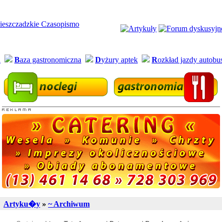
a
B
aza gastronomiczna
D
yżury aptek
R
ozkład jazdy autob
Artyku�y
»
~ Archiwum