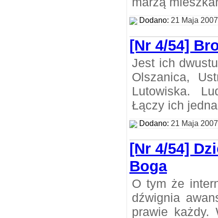
marzą mieszkań
Dodano:
21 Maja 2007
[Nr 4/54] Bron
Jest ich dwust
Olszanica, Ust
Lutowiska. Lud
Łączy ich jedna
Dodano:
21 Maja 2007
[Nr 4/54] Dz
Boga
O tym że intern
dźwignia awans
prawie każdy.