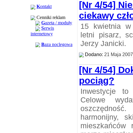
[Nr 4/54] Ni
K
ontakt
ciekawy czł
Cenniki reklam
G
azeta / moduły
15 kwietnia w
S
erwis
letni pisarz, s
internetowy
Jerzy Janicki.
B
aza noclegowa
Dodano:
21 Maja 2007
[Nr 4/54] Do
pociąg?
Inwestycje to
Celowe wyda
oszczędnoś
harmonijny, s
mieszkańców 