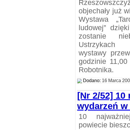
Rzeszowszczy
objechały już w
Wystawa „Tar
ludowej” dzięk
zostanie n
Ustrzykach 
wystawy przew
godzinie 11,00
Robotnika.
Dodano:
16 Marca 20
[Nr 2/52] 10
wydarzeń w .
10 najważni
powiecie biesz