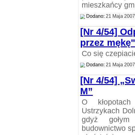
mieszkańcy gmi
Dodano:
21 Maja 2007
[Nr 4/54] Od
przez mękę
Co się czepiacie
Dodano:
21 Maja 2007
[Nr 4/54] „
M”
O kłopotach
Ustrzykach Dol
gdyż gołym
budownictwo sp