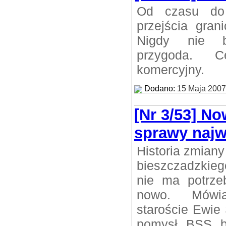
Od czasu do
przejścia gran
Nigdy nie b
przygoda. C
komercyjny.
Dodano:
15 Maja 2007
[Nr 3/53] No
sprawy najw
Historia zmiany
bieszczadzkieg
nie ma potrze
nowo. Mówi
staroście Ewie
pomysł BSS by