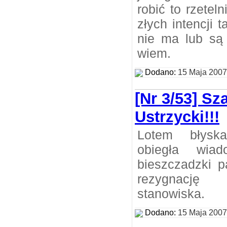
robić to rzetel
złych intencji
nie ma lub są 
wiem.
Dodano:
15 Maja 2007
[Nr 3/53] S
Ustrzycki!!!
Lotem błysk
obiegła wiad
bieszczadzki p
rezygnacj
stanowiska.
Dodano:
15 Maja 2007