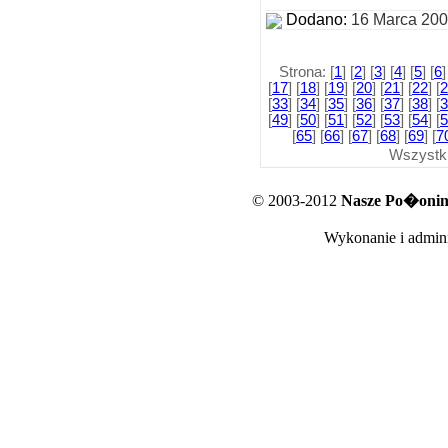
Dodano:
16 Marca 20
Strona: [
1
] [
2
] [
3
] [
4
] [
5
] [
6
]
[
17
] [
18
] [
19
] [
20
] [
21
] [
22
] [
2
[
33
] [
34
] [
35
] [
36
] [
37
] [
38
] [
3
[
49
] [
50
] [
51
] [
52
] [
53
] [
54
] [
5
[
65
] [
66
] [
67
] [
68
] [
69
] [
7
Wszystk
© 2003-2012
Nasze Po�oniny
Wykonanie i admini