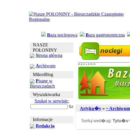
B
aza noclegowa
B
aza gastronomiczna
NASZE
POŁONINY
S
trona główna
A
rchiwum
MikroBlog
P
isane w
Bieszczadach
Wyszukiwarka
Szukaj w serwisie:
Artyku�y
»
~ Archiwu
Informacje
Sortuj wed�ug:
Tytu�u
Redakcja