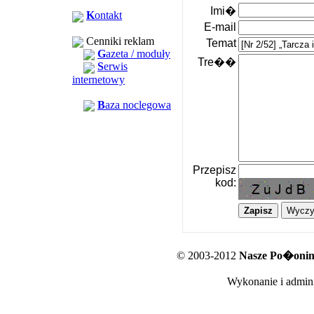
Imi�
K
ontakt
E-mail
Cenniki reklam
Temat
G
azeta / moduły
Tre��
S
erwis
internetowy
B
aza noclegowa
Przepisz
kod:
© 2003-2012
Nasze Po�oniny
Wykonanie i admini