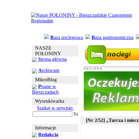
B
aza noclegowa
B
aza gastronomiczna
NASZE
POŁONINY
S
trona główna
A
rchiwum
MikroBlog
P
isane w
Bieszczadach
Wyszukiwarka
Szukaj w serwisie:
[Nr 2/52] „Tarcza i miec
Informacje
Redakcja