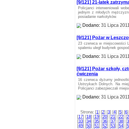
[9/121] 21-latek zatrzy
Policjanci interweniowali wo
jednym z młodych mężczyzn z
posiadanie narkotyków.
Dodano:
31 Lipca 201
[9/121] Pożar w Leszcz
23 czerwca w miejscowości L
spaleniu uległ budynek gospo
Dodano:
31 Lipca 201
[9/121] Pożar szkoły, cz
ćwiczenia
16 czerwca dyżurny jednostki
Ustrzykach Dolnych. Na miej
Policjanci zabezpieczali miejs
Dodano:
31 Lipca 201
Strona: [
1
] [
2
] [
3
] [
4
] [
5
] [
6
]
[
17
] [
18
] [
19
] [
20
] [
21
] [
22
] [
2
[
33
] [
34
] [
35
] [
36
] [
37
] [
38
] [
3
[
49
] [
50
] [
51
] [
52
] [
53
] [
54
] [
5