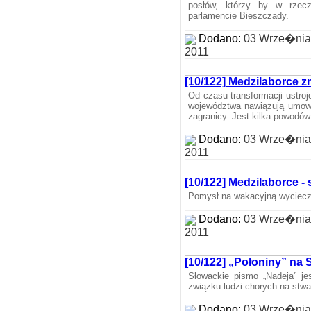
posłów, którzy by w rzecz
parlamencie Bieszczady.
Dodano:
03 Wrze�nia
2011
[10/122] Medzilaborce 
Od czasu transformacji ustroj
województwa nawiązują umow
zagranicy. Jest kilka powodów 
Dodano:
03 Wrze�nia
2011
[10/122] Medzilaborce 
Pomysł na wakacyjną wyciec
Dodano:
03 Wrze�nia
2011
[10/122] „Połoniny” na 
Słowackie pismo „Nadeja” j
związku ludzi chorych na stwa
Dodano:
03 Wrze�nia