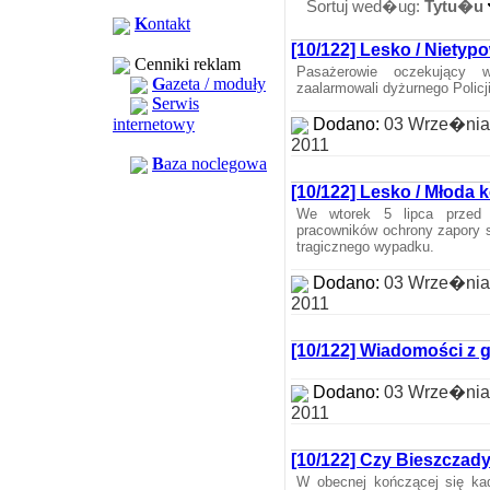
Sortuj wed�ug:
Tytu�u
K
ontakt
[10/122] Lesko / Nietyp
Cenniki reklam
Pasażerowie oczekujący 
G
azeta / moduły
zaalarmowali dyżurnego Policj
S
erwis
internetowy
Dodano:
03 Wrze�nia
2011
B
aza noclegowa
[10/122] Lesko / Młoda k
We wtorek 5 lipca przed p
pracowników ochrony zapory so
tragicznego wypadku.
Dodano:
03 Wrze�nia
2011
[10/122] Wiadomości z 
Dodano:
03 Wrze�nia
2011
[10/122] Czy Bieszczad
W obecnej kończącej się kad