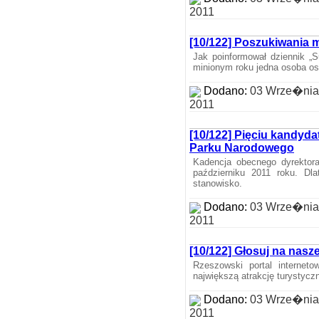
2011
[10/122] Poszukiwania m
Jak poinformował dziennik „
minionym roku jedna osoba osi
Dodano:
03 Wrze�nia
2011
[10/122] Pięciu kandyd
Parku Narodowego
Kadencja obecnego dyrekto
październiku 2011 roku. Dl
stanowisko.
Dodano:
03 Wrze�nia
2011
[10/122] Głosuj na nasze
Rzeszowski portal internet
największą atrakcję turystycz
Dodano:
03 Wrze�nia
2011