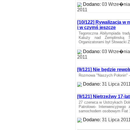
Dodano:
03 Wrze�nia
2011
[10/122] Rywalizacja w 
i w czymś jeszcze
Tegoroczna Abilympiada trad
Kaluży nad Zemplinską S
Organizatorami był Słowacki 
Dodano:
03 Wrze�nia
2011
[9/121] Nie będzie rewol
Rozmowa "Naszych Połonin" - 
Dodano:
31 Lipca 201
[9/121] Nietrzeźwy 17-l
27 czerwca w Ustrzykach Doln
Patrolowo- Interwencyjnego z
samochodem osobowym Fiat 
Dodano:
31 Lipca 201