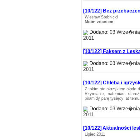
[10/122] Bez przebaczen
Wiesław Stebnicki
Moim zdaniem
Dodano:
03 Wrze�nia
2011
[10/122] Faksem z Lesk
Dodano:
03 Wrze�nia
2011
[10/122] Chleba i igrzys
Z takim oto okrzykiem około d
Rzymianie, natomiast staroż
piramidy parę tysięcy lat tem
Dodano:
03 Wrze�nia
2011
[10/122] Aktualności les
Lipiec 2011