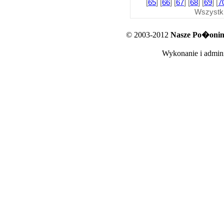
[
65
] [
66
] [
67
] [
68
] [
69
] [
7
Wszystk
© 2003-2012
Nasze Po�oniny
Wykonanie i admini