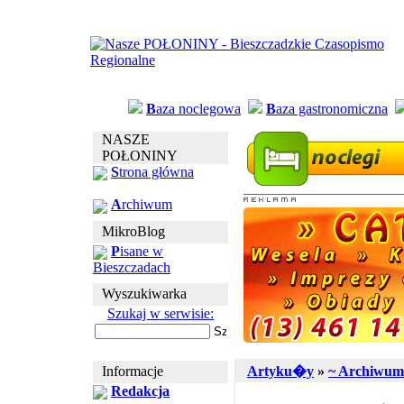
B
aza noclegowa
B
aza gastronomiczna
NASZE
POŁONINY
S
trona główna
A
rchiwum
MikroBlog
P
isane w
Bieszczadach
Wyszukiwarka
Szukaj w serwisie:
Informacje
Artyku�y
»
~ Archiwum
Redakcja