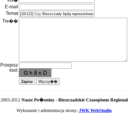
Imi�
E-mail
Temat
Tre��
Przepisz
kod:
 2003-2012
Nasze Po�oniny - Bieszczadzkie Czasopismo Regional
Wykonanie i administracja strony:
JWK WebStudio