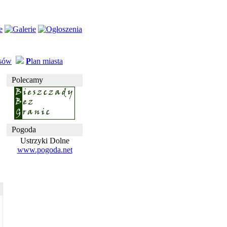
usów
P
lan miasta
Polecamy
Pogoda
Ustrzyki Dolne
www.pogoda.net