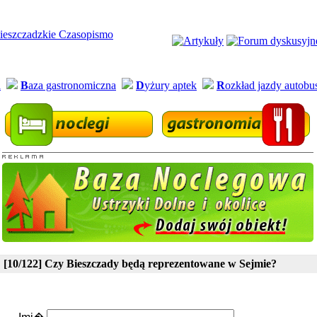
a
B
aza gastronomiczna
D
yżury aptek
R
ozkład jazdy autob
[10/122] Czy Bieszczady będą reprezentowane w Sejmie?