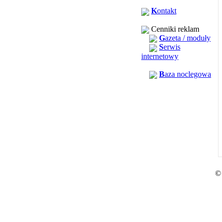
K
ontakt
Cenniki reklam
G
azeta / moduły
S
erwis
internetowy
B
aza noclegowa
©