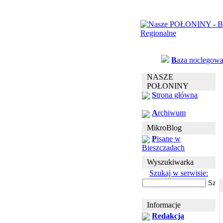
B
aza noclegow
NASZE
POŁONINY
S
trona główna
A
rchiwum
MikroBlog
P
isane w
Bieszczadach
Wyszukiwarka
Szukaj w serwisie:
Informacje
Redakcja