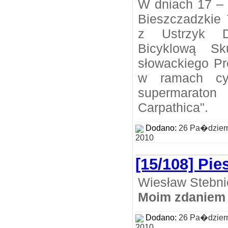
W dniach 17 – 
Bieszczadzkie 
z Ustrzyk D
Bicyklową Sk
słowackiego Pr
w ramach cyk
supermarat
Carpathica".
Dodano:
26 Pa�dzier
2010
[15/108] Pie
Wiesław Stebni
Moim zdaniem
Dodano:
26 Pa�dzier
2010