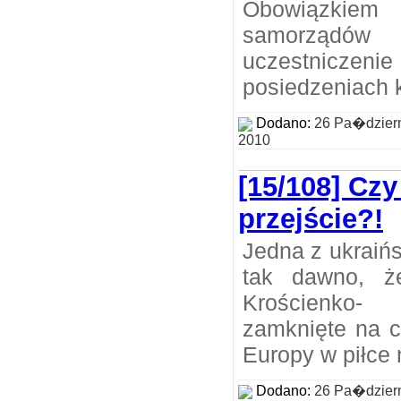
Obowiązkiem
samorządó
uczestniczen
posiedzeniach 
Dodano:
26 Pa�dzier
2010
[15/108] Cz
przejście?!
Jedna z ukraińs
tak dawno, że
Krościenko-
zamknięte na c
Europy w piłce 
Dodano:
26 Pa�dzier