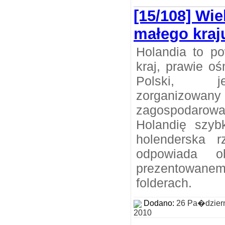
[15/108] Wie
małego kraj
Holandia to po
kraj, prawie o
Polski, j
zorganizowan
zagospodarowan
Holandię szyb
holenderska r
odpowiada o
prezentowane
folderach.
Dodano:
26 Pa�dzier
2010