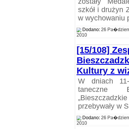
zostały Meda
szkół i drużyn
w wychowaniu p
Dodano:
26 Pa�dzier
2010
[15/108] Ze
Bieszczadz
Kultury z wi
W dniach 11-
taneczne
„Bieszczadzk
przebywały w Sn
Dodano:
26 Pa�dzier
2010