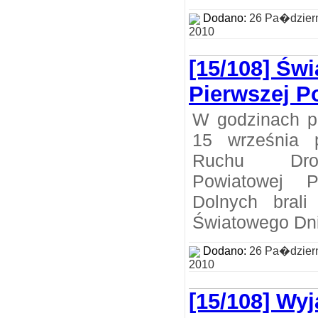
Dodano:
26 Pa�dzier
2010
[15/108] Św
Pierwszej 
W godzinach p
15 września p
Ruchu Dro
Powiatowej P
Dolnych bral
Światowego Dni
Dodano:
26 Pa�dzier
2010
[15/108] Wy