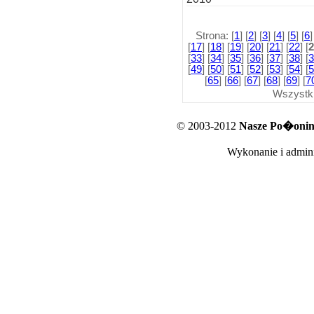
Strona: [
1
] [
2
] [
3
] [
4
] [
5
] [
6
]
[
17
] [
18
] [
19
] [
20
] [
21
] [
22
] [
2
[
33
] [
34
] [
35
] [
36
] [
37
] [
38
] [
3
[
49
] [
50
] [
51
] [
52
] [
53
] [
54
] [
5
[
65
] [
66
] [
67
] [
68
] [
69
] [
7
Wszystk
© 2003-2012
Nasze Po�oniny
Wykonanie i admini