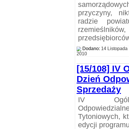
samorządowyc
przyczyny, ni
radzie powia
rzemieślni
przedsiębiorcó
Dodano:
14 Listopada
2010
[15/108] IV 
Dzień Odpow
Sprzedaży
IV Ogóln
Odpowiedzialn
Tytoniowych, kt
edycji programu