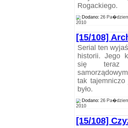
Rogackiego.
Dodano:
26 Pa�dzier
2010
[15/108] Ar
Serial ten wyja
historii. Jego
się teraz
samorządowym
tak tajemniczo 
było.
Dodano:
26 Pa�dzier
2010
[15/108] Cz