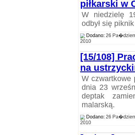
piłkarski w 
W niedzielę 1
odbył się piknik
Dodano:
26 Pa�dzier
2010
[15/108] Pr
na ustrzyck
W czwartkowe 
dnia 23 wrześn
deptak zamie
malarską.
Dodano:
26 Pa�dzier
2010