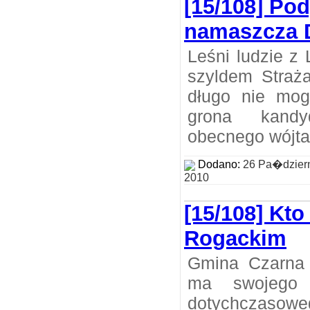
[15/108] Po
namaszcza 
Leśni ludzie z 
szyldem Straż
długo nie mog
grona kand
obecnego wójta
Dodano:
26 Pa�dzier
2010
[15/108] Kto
Rogackim
Gmina Czarna 
ma swojego 
dotychczaso