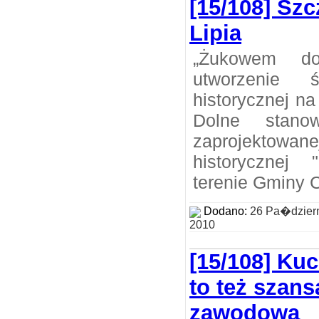
[15/108] Sz
Lipia
„Żukowem do 
utworzenie ś
historycznej na
Dolne stanow
zaprojektowane
historycznej
terenie Gminy 
Dodano:
26 Pa�dzier
2010
[15/108] Ku
to też szans
zawodową