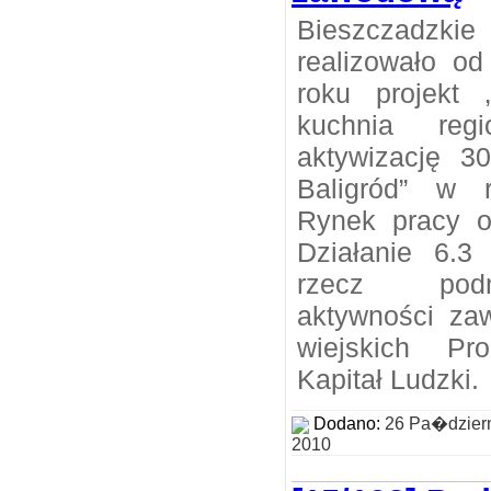
Bieszczadzki
realizowało od
roku projekt 
kuchnia reg
aktywizację 
Baligród” w 
Rynek pracy ot
Działanie 6.3 
rzecz podn
aktywności za
wiejskich Pr
Kapitał Ludzki.
Dodano:
26 Pa�dzier
2010