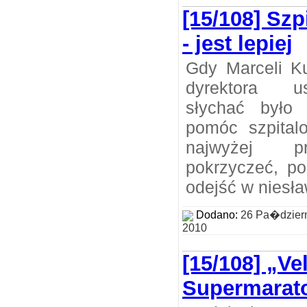
[15/108] Szp
- jest lepiej
Gdy Marceli K
dyrektora us
słychać było
pomóc szpital
najwyżej pr
pokrzyczeć, p
odejść w niesła
Dodano:
26 Pa�dzier
2010
[15/108] „Ve
Supermarat