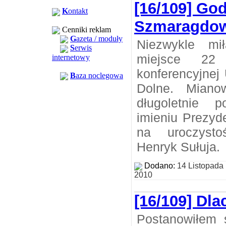
[16/109] God
K
ontakt
Szmaragdow
Cenniki reklam
G
azeta / moduły
Niezwykle mi
S
erwis
miejsce 22
internetowy
konferencyjnej
B
aza noclegowa
Dolne. Miano
długoletnie 
imieniu Prezyd
na uroczysto
Henryk Sułuja.
Dodano:
14 Listopada
2010
[16/109] Dla
Postanowiłem 