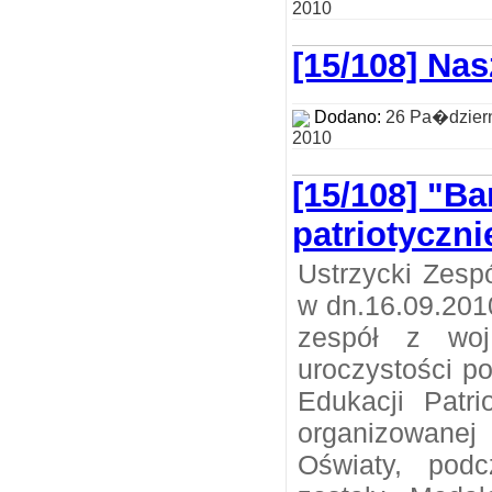
2010
[15/108] Nas
Dodano:
26 Pa�dzier
2010
[15/108] "B
patriotyczni
Ustrzycki Zesp
w dn.16.09.2010
zespół z woj
uroczystości 
Edukacji Patr
organizowane
Oświaty, podc