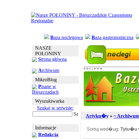
B
aza noclegowa
B
aza gastronomiczna
NASZE
POŁONINY
S
trona główna
A
rchiwum
MikroBlog
P
isane w
Bieszczadach
Wyszukiwarka
Szukaj w serwisie:
Artyku�y
»
~ Archiwu
Informacje
Sortuj wed�ug:
Tytu�u
Redakcja