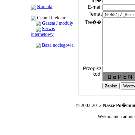
Imi�
K
ontakt
E-mail
Temat
Cenniki reklam
Tre��
G
azeta / moduły
S
erwis
internetowy
B
aza noclegowa
Przepisz
kod:
© 2003-2012
Nasze Po�oniny
Wykonanie i admini