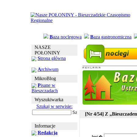
B
aza noclegowa
B
aza gastronomiczna
NASZE
POŁONINY
S
trona główna
A
rchiwum
MikroBlog
P
isane w
Bieszczadach
Wyszukiwarka
Szukaj w serwisie:
[Nr 4/54] Z „Bieszczade
Informacje
Redakcja