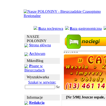
B
aza noclegowa
B
aza gastronomiczna
NASZE
POŁONINY
S
trona główna
A
rchiwum
MikroBlog
P
isane w
Bieszczadach
Wyszukiwarka
Szukaj w serwisie:
[Nr 5/98] Jeszcze ospałe,
Informacje
Redakcja