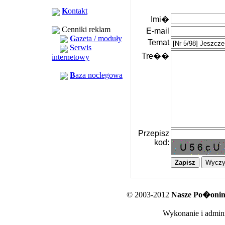
K
ontakt
Imi�
Cenniki reklam
E-mail
G
azeta / moduły
Temat
S
erwis
Tre��
internetowy
B
aza noclegowa
Przepisz
kod:
© 2003-2012
Nasze Po�oniny
Wykonanie i admini