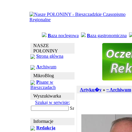
B
aza noclegowa
B
aza gastronomiczna
NASZE
POŁONINY
S
trona główna
A
rchiwum
MikroBlog
P
isane w
Bieszczadach
Artyku�y
»
~ Archiwum
Wyszukiwarka
Szukaj w serwisie:
Informacje
Redakcja