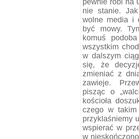
pewnie robi na 
nie stanie. J
wolne media i 
być mowy. Tym
komuś podoba 
wszystkim chod
w dalszym ciąg
się, że decyzj
zmieniać z dni
zawieje. Prze
pisząc o „wal
kościoła doszu
czego w takim
przyklaśniemy u
wspierać w prz
w nieskończono