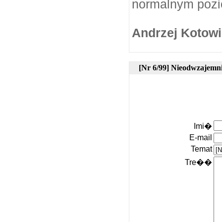
normalnym pozi
Andrzej Kotowi
[Nr 6/99] Nieodwzajemni
Imi�
E-mail
Temat
Tre��