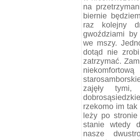
na przetrzymani
biernie będziem
raz kolejny d
gwoździami by 
we mszy. Jedno
dotąd nie zrob
zatrzymać. Zami
niekomfortową
starosamborski
zajęły tymi,
dobrosąsiedzki
rzekomo im tak 
leży po stronie
stanie wtedy 
nasze dwust