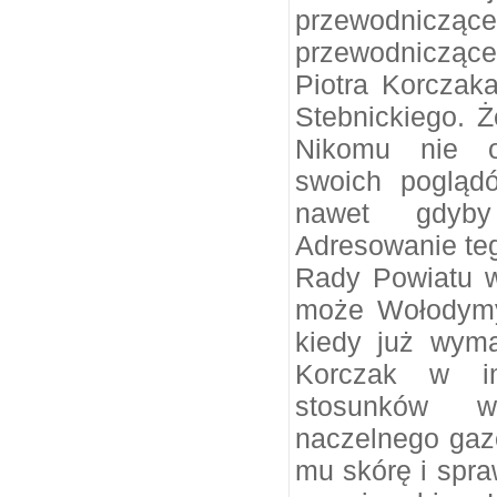
przewodnicząc
przewodniczące
Piotra Korczak
Stebnickiego. Ż
Nikomu nie o
swoich poglądó
nawet gdyby
Adresowanie teg
Rady Powiatu w
może Wołodymy
kiedy już wyma
Korczak w im
stosunków w
naczelnego gaze
mu skórę i spraw