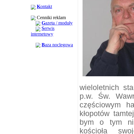
K
ontakt
Cenniki reklam
G
azeta / moduły
S
erwis
internetowy
B
aza noclegowa
wieloletnich s
p.w. Św. Wawr
częściowym ha
kłopotów tamte
bym o tym nie
kościoła swo