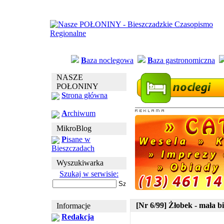
B
aza noclegowa
B
aza gastronomiczna
NASZE
POŁONINY
S
trona główna
A
rchiwum
MikroBlog
P
isane w
Bieszczadach
Wyszukiwarka
Szukaj w serwisie:
[Nr 6/99] Żłobek - mała 
Informacje
Redakcja