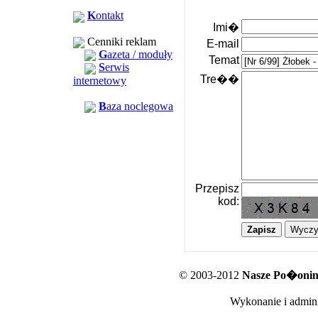
K
ontakt
Imi�
Cenniki reklam
E-mail
G
azeta / moduły
Temat
S
erwis
Tre��
internetowy
B
aza noclegowa
Przepisz
kod:
© 2003-2012
Nasze Po�oniny
Wykonanie i admini