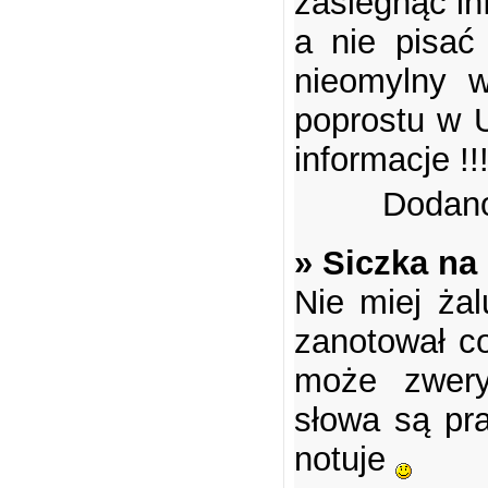
zasiegnąc in
a nie pisać
nieomylny 
poprostu w 
informacje !!!
Dodano
» Siczka na
Nie miej żal
zanotował co
może zwery
słowa są pra
notuje