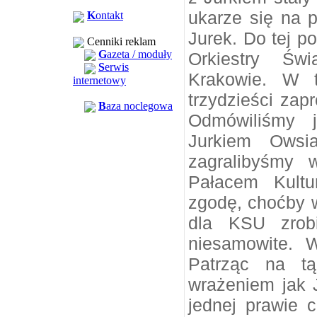
ukarze się na 
K
ontakt
Jurek. Do tej p
Cenniki reklam
G
azeta / moduły
Orkiestry Św
S
erwis
Krakowie. W 
internetowy
trzydzieści zap
B
aza noclegowa
Odmówiliśmy j
Jurkiem Owsi
zagralibyśmy 
Pałacem Kultu
zgodę, choćby w
dla KSU zrob
niesamowite. W
Patrząc na t
wrażeniem jak 
jednej prawie 