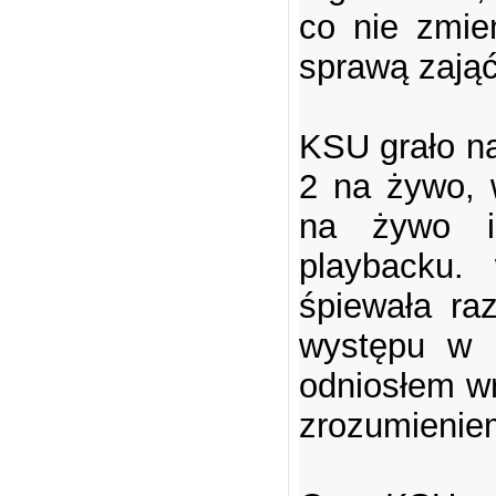
co nie zmien
sprawą zająć
KSU grało n
2 na żywo, 
na żywo i
playbacku. 
śpiewała ra
występu w S
odniosłem wr
zrozumienie