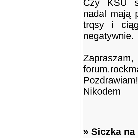
Czy KSU si
nadal mają p
trqsy i cią
negatywnie.
Zaprasz
forum.rockm
Pozdrawiam
Nikodem
» Siczka na