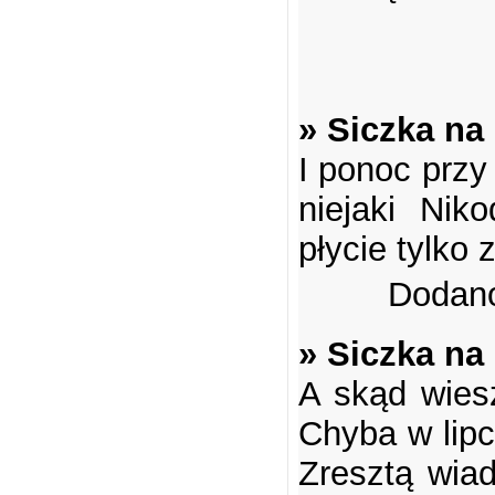
» Siczka na
I ponoc przy
niejaki Nik
płycie tylko 
Dodano
» Siczka na
A skąd wiesz
Chyba w lipc
Zresztą wia