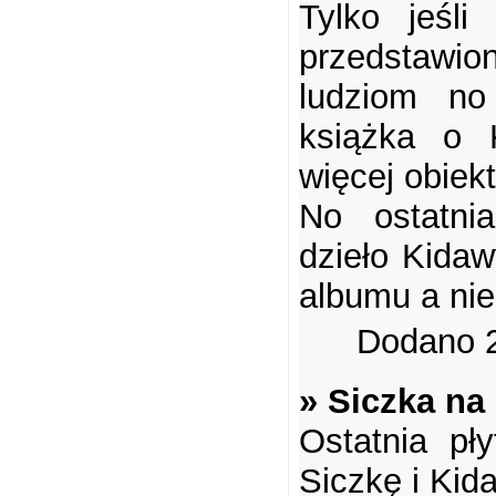
Tylko jeśl
przedstawio
ludziom no
książka o 
więcej obiekt
No ostatni
dzieło Kidaw
albumu a nie .
Dodano 2
» Siczka na
Ostatnia pły
Siczkę i Kid