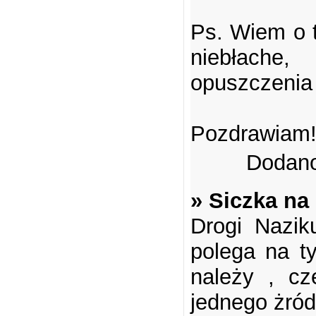
Ps. Wiem o t
niebłache
opuszczenia 
Pozdrawiam
Dodano
» Siczka na
Drogi Naziku
polega na ty
należy , cz
jednego żród