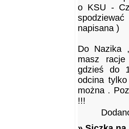
o KSU - Cz
spodziewać s
napisana )
Do Nazika 
masz racje
gdzieś do 1
odcina tylko
można . Poz
!!!
Dodano
» Siczka na