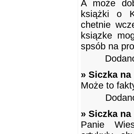
A może do
książki o 
chetnie wcz
ksiązke mog
spsób na pr
Dodano
» Siczka na
Może to fakt
Dodano
» Siczka na
Panie Wies