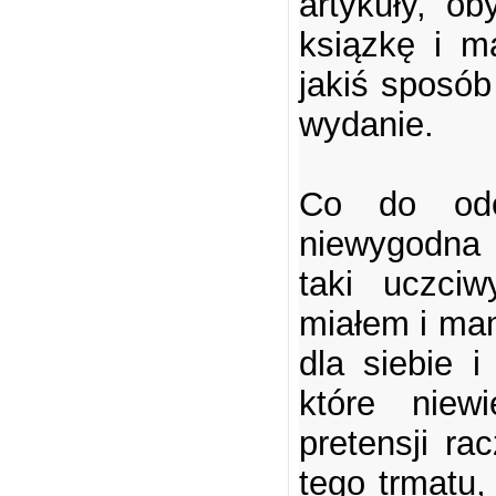
artykuły, o
ksiązkę i m
jakiś sposób
wydanie.
Co do ode
niewygodna d
taki uczci
miałem i mam
dla siebie i
które niew
pretensji ra
tego trmatu,