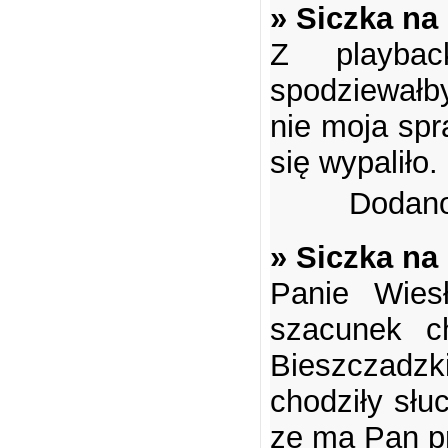
» Siczka na
Z playbac
spodziewałby
nie moja sp
się wypaliło.
Dodano
» Siczka na
Panie Wies
szacunek c
Bieszczadzki
chodziły słu
ze ma Pan p