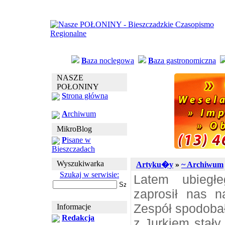
B
aza noclegowa
B
aza gastronomiczna
NASZE
POŁONINY
S
trona główna
A
rchiwum
MikroBlog
P
isane w
Bieszczadach
Wyszukiwarka
Artyku�y
»
~ Archiwum
Szukaj w serwisie:
Latem ubiegł
zaprosił nas 
Zespół spodobał
Informacje
Redakcja
z Jurkiem stały