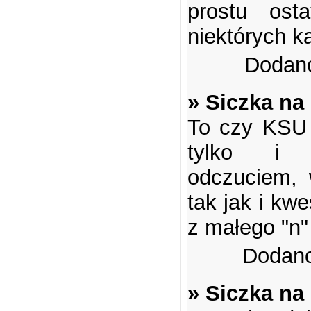
prostu osta
niektórych k
Dodano
» Siczka na
To czy KSU s
tylko i w
odczuciem, 
tak jak i kwe
z małego "n" 
Dodano
» Siczka na