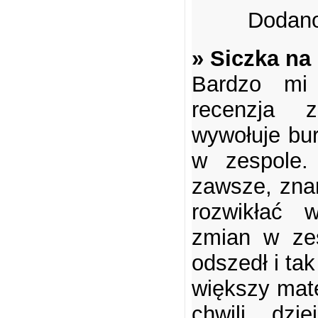
Dodano
» Siczka na
Bardzo mi 
recenzja 
wywołuje bu
w zespole
zawsze, znam
rozwikłać 
zmian w zes
odszedł i tak
większy mate
chwili dz