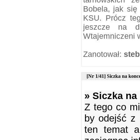
Bobela, jak si
KSU. Prócz teg
jeszcze na d
Wtajemniczeni w
Zanotował:
steb
[Nr 1/41] Siczka na kon
» Siczka na
Z tego co m
by odejść z
ten temat a