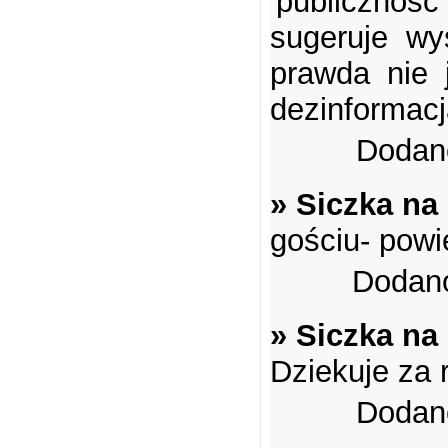
'publiczno
sugeruje wy
prawda nie 
dezinformac
Dodano
» Siczka na
gościu- powie
Dodano
» Siczka na
Dziekuje za
Dodano