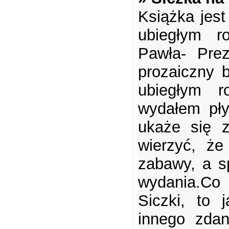
Książka jest
ubiegłym r
Pawła- Prez
prozaiczny b
ubiegłym 
wydałem pły
ukaże się 
wierzyć, że
zabawy, a s
wydania.C
Siczki, to 
innego zdan