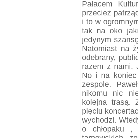
Pałacem Kultu
przecież patrząc
i to w ogromnym
tak na oko jak
jedynym szansę 
Natomiast na ż
odebrany, publi
razem z nami. 
No i na koniec
zespole. Pawe
nikomu nic ni
kolejna trasą.
pięciu koncerta
wychodzi. Wted
o chłopaku ,
tarnowskich z