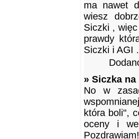
ma nawet do
wiesz dobrz
Siczki , więc
prawdy któr
Siczki i AGI 
Dodano
» Siczka na
No w zasad
wspomnianej
która boli",
oceny i wer
Pozdrawiam