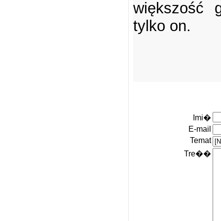
większość g
tylko on.
Imi�
E-mail
Temat
Tre��