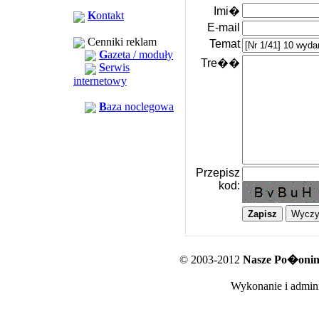
Imi�
K
ontakt
E-mail
Cenniki reklam
Temat
G
azeta / moduły
Tre��
S
erwis
internetowy
B
aza noclegowa
Przepisz
kod:
© 2003-2012
Nasze Po�oniny
Wykonanie i admini