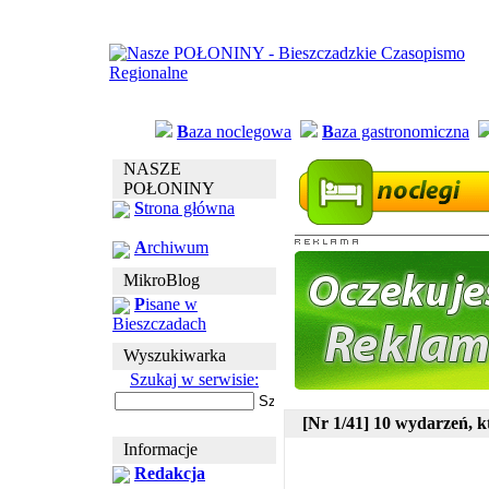
B
aza noclegowa
B
aza gastronomiczna
NASZE
POŁONINY
S
trona główna
A
rchiwum
MikroBlog
P
isane w
Bieszczadach
Wyszukiwarka
Szukaj w serwisie:
[Nr 1/41] 10 wydarzeń, kt
Informacje
Redakcja