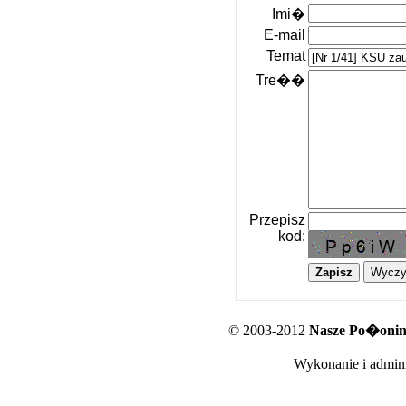
Imi�
E-mail
Temat
Tre��
Przepisz
kod:
© 2003-2012
Nasze Po�oniny
Wykonanie i admini