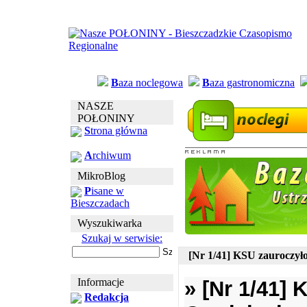
B
aza noclegowa
B
aza gastronomiczna
NASZE
POŁONINY
S
trona główna
A
rchiwum
MikroBlog
P
isane w
Bieszczadach
Wyszukiwarka
Szukaj w serwisie:
[Nr 1/41] KSU zauroczyło
Informacje
» [Nr 1/41]
Redakcja