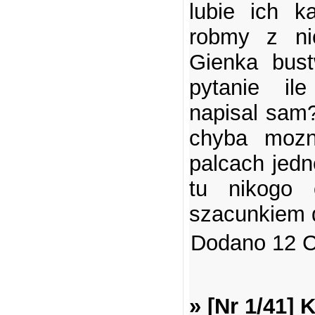
lubie ich k
robmy z ni
Gienka bus
pytanie il
napisal sam
chyba mozn
palcach jedn
tu nikogo 
szacunkiem d
Dodano 12 C
» [Nr 1/41]