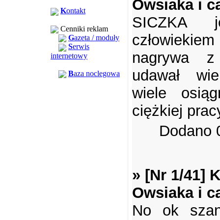
Owsiaka i c
K
ontakt
SICZKA j
Cenniki reklam
człowieki
G
azeta / moduły
S
erwis
nagrywa z 
internetowy
udawał wiel
B
aza noclegowa
wiele osiąg
ciężkiej prac
Dodano 0
» [Nr 1/41]
Owsiaka i c
No ok szan