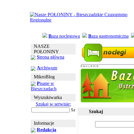
B
aza noclegowa
B
aza gastronomiczna
NASZE
POŁONINY
S
trona główna
A
rchiwum
MikroBlog
P
isane w
Bieszczadach
Wyszukiwarka
Szukaj w serwisie:
Szukaj
Informacje
Redakcja