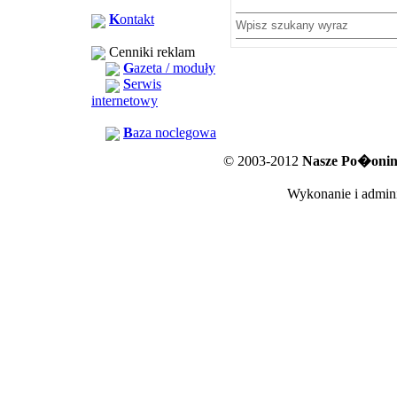
K
ontakt
Wpisz szukany wyraz
Cenniki reklam
G
azeta / moduły
S
erwis
internetowy
B
aza noclegowa
© 2003-2012
Nasze Po�oniny
Wykonanie i admini