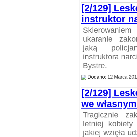
[2/129] Lesk
instruktor n
Skierowaniem
ukaranie zako
jaką policj
instruktora nar
Bystre.
Dodano:
12 Marca 20
[2/129] Lesk
we własny
Tragicznie za
letniej kobiet
jakiej wzięła 