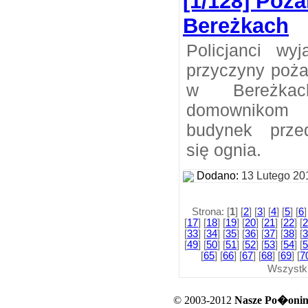
[1/128] Poż
Bereżkach
Policjanci wyj
przyczyny poż
w Bereżkac
domownikom 
budynek przed
się ognia.
Dodano:
13 Lutego 20
Strona: [
1
] [
2
] [
3
] [
4
] [
5
] [
6
]
[
17
] [
18
] [
19
] [
20
] [
21
] [
22
] [
2
[
33
] [
34
] [
35
] [
36
] [
37
] [
38
] [
3
[
49
] [
50
] [
51
] [
52
] [
53
] [
54
] [
5
[
65
] [
66
] [
67
] [
68
] [
69
] [
7
Wszystk
© 2003-2012
Nasze Po�oniny