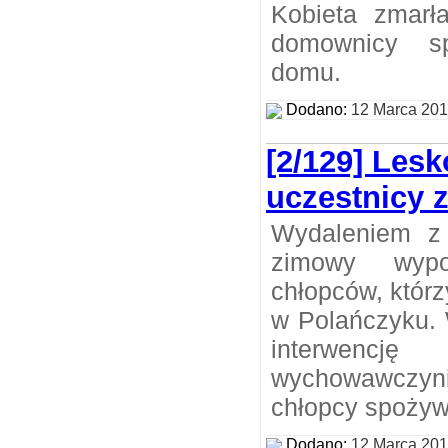
Kobieta zmarł
domownicy s
domu.
Dodano:
12 Marca 20
[2/129] Lesko
uczestnicy 
Wydaleniem z 
zimowy wypo
chłopców, którz
w Polańczyku. 
interwencję
wychowawczyn
chłopcy spożywa
Dodano:
12 Marca 20