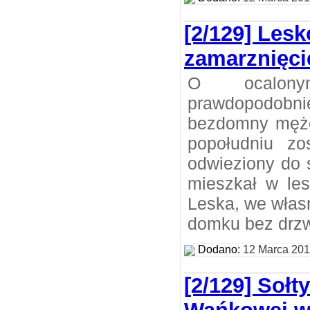
[2/129] Lesk
zamarznięc
O ocalon
prawdopodobn
bezdomny mężc
popołudniu zos
odwieziony do 
mieszkał w les
Leska, we wła
domku bez drzw
Dodano:
12 Marca 20
[2/129] Sołt