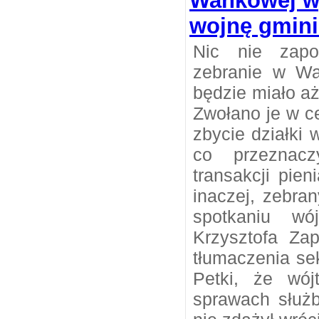
Wańkowej w
wojnę gmini
Nic nie zapo
zebranie w Wa
będzie miało aż
Zwołano je w c
zbycie działki w
co przeznac
transakcji pien
inaczej, zebran
spotkaniu wó
Krzysztofa Zap
tłumaczenia se
Petki, że wó
sprawach służ