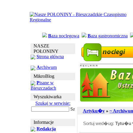
B
aza noclegowa
B
aza gastronomiczna
NASZE
POŁONINY
S
trona główna
A
rchiwum
MikroBlog
P
isane w
Bieszczadach
Wyszukiwarka
Szukaj w serwisie:
Artyku�y
»
~ Archiwu
Informacje
Sortuj wed�ug:
Tytu�u
Redakcja