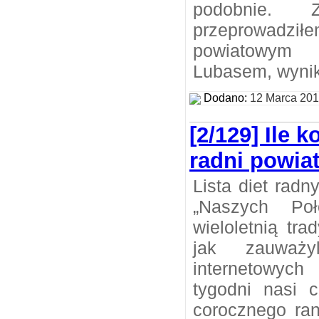
podobnie.
przeprowadz
powiatowym p
Lubasem, wynik
Dodano:
12 Marca 20
[2/129] Ile 
radni powia
Lista diet rad
„Naszych Poł
wieloletnią tr
jak zauważy
internetowych
tygodni nasi c
corocznego ran