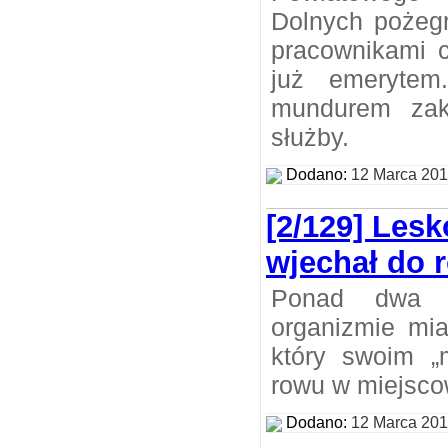
Dolnych pożegn
pracownikami c
już emerytem
mundurem zak
służby.
Dodano:
12 Marca 20
[2/129] Lesk
wjechał do 
Ponad dwa p
organizmie mia
który swoim „
rowu w miejsco
Dodano:
12 Marca 20