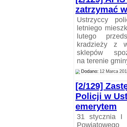
zatrzymać 
Ustrzyccy poli
letniego miesz
lutego przed
kradzieży z 
sklepów spoż
na terenie gmin
Dodano:
12 Marca 20
[2/129] Zas
Policji w U
emerytem
31 stycznia I
Powiatowego 