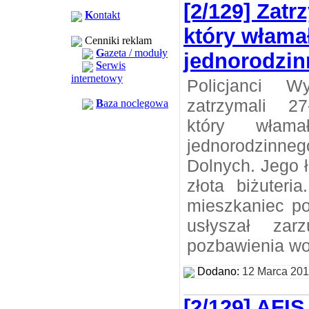
[2/129] Zatr
K
ontakt
który włamał
Cenniki reklam
G
azeta / moduły
jednorodzin
S
erwis
internetowy
Policjanci W
zatrzymali 27
B
aza noclegowa
który wła
jednorodzin
Dolnych. Jego 
złota biżuteri
mieszkaniec po
usłyszał zar
pozbawienia wol
Dodano:
12 Marca 20
[2/129] AFI