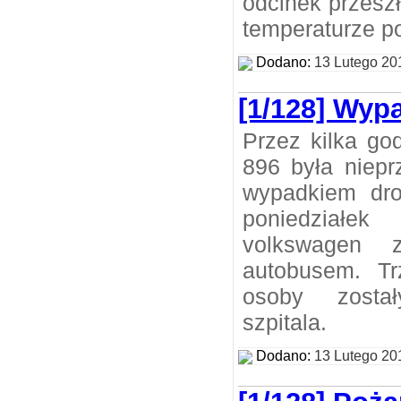
odcinek przesz
temperaturze po
Dodano:
13 Lutego 20
[1/128] Wy
Przez kilka go
896 była niepr
wypadkiem d
poniedziałe
volkswagen 
autobusem. T
osoby zosta
szpitala.
Dodano:
13 Lutego 20