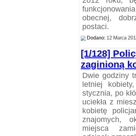
2012 roku, b
funkcjonowan
obecnej, dob
postaci.
Dodano:
12 Marca 20
[1/128] Poli
zaginioną k
Dwie godziny t
letniej kobiet
stycznia, po kł
uciekła z mies
kobietę policj
znajomych, o
miejsca zami