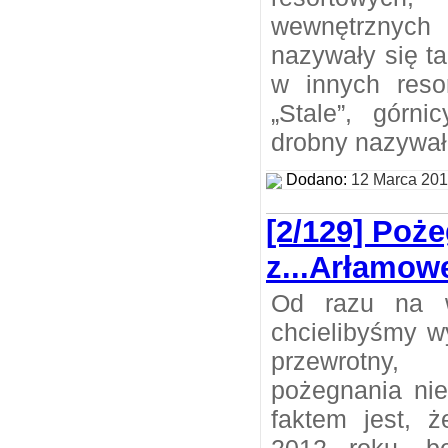
wewnętrznyc
nazywały się t
w innych reso
„Stale”, górni
drobny nazywał 
Dodano:
12 Marca 20
[2/129] Poż
z...Arłamo
Od razu na ws
chcielibyśmy wyj
przewrotny,
pożegnania nie
faktem jest, ż