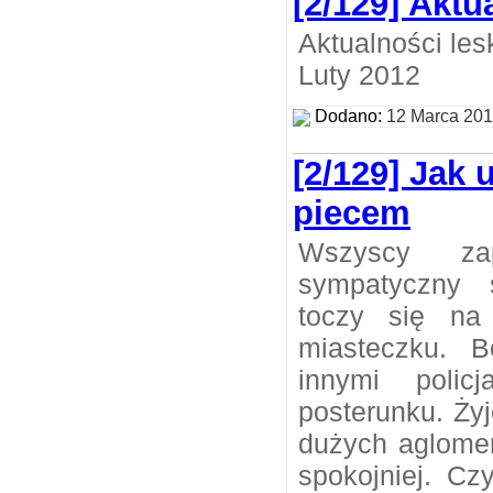
[2/129] Aktu
Aktualności les
Luty 2012
Dodano:
12 Marca 20
[2/129] Jak
piecem
Wszyscy za
sympatyczny s
toczy się na
miasteczku. 
innymi polic
posterunku. Żyj
dużych aglomer
spokojniej. Cz