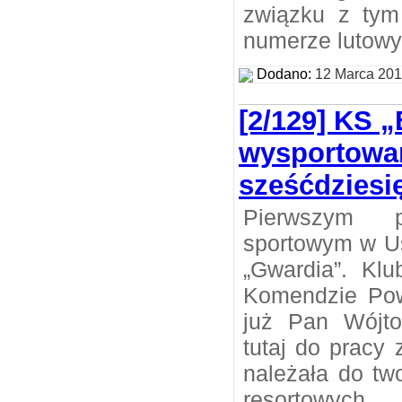
związku z tym
numerze lutow
Dodano:
12 Marca 20
[2/129] KS 
wysportowa
sześćdziesię
Pierwszym 
sportowym w Us
„Gwardia”. Klu
Komendzie Pow
już Pan Wójtow
tutaj do pracy 
należała do tw
resortowych