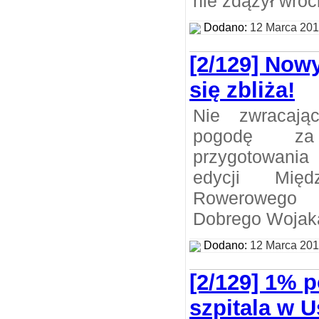
nie zdążył wróc
Dodano:
12 Marca 20
[2/129] Now
się zbliża!
Nie zwracaj
pogodę za
przygotowania
edycji Międ
Rowerowego
Dobrego Wojak
Dodano:
12 Marca 20
[2/129] 1% 
szpitala w 