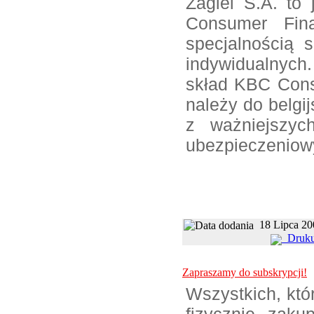
Żagiel S.A. to 
Consumer Fin
specjalnością s
indywidualnyc
skład KBC Cons
należy do belgi
z ważniejszych
ubezpieczeniow
18 Lipc
Druku
Zapraszamy do subskrypcji!
Wszystkich, któ