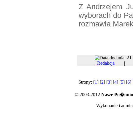
Z Andrzejem J
wyborach do Pa
rozmawia Marek
21
Redakcja
Strony: [
1
] [
2
] [
3
] [
4
] [
5
] [
6
] 
© 2003-2012
Nasze Po�oniny
Wykonanie i admini