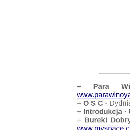
+
Para Wi
www.parawinoya
+
O S C
·
Dydni
+
Introdukcja
·
+
Burek! Dobr
www.myspace.c