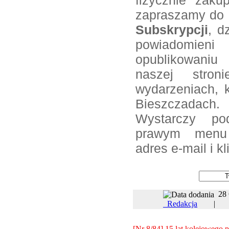
fizycznie zakup
zapraszamy do z
Subskrypcji
, d
powiadomieni
opublikowani
naszej stroni
wydarzeniach, 
Bieszczadach.
Wystarczy po
prawym menu 
adres e-mail i k
28
Redakcja
[Nr 8/84] 15 lat kolejowego 