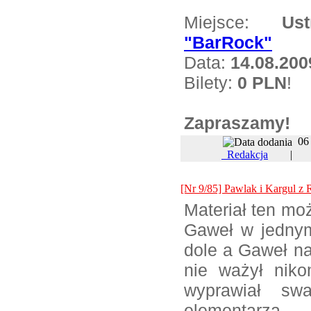
Miejsce:
Us
"BarRock"
Data:
14.08.200
Bilety:
0 PLN
!
Zapraszamy!
06
Redakcja
[Nr 9/85] Pawlak i Kargul z
Materiał ten mo
Gaweł w jednym
dole a Gaweł na
nie ważył nik
wyprawiał sw
elementarza.