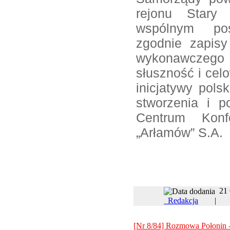
rejonu Stary
wspólnym posi
zgodnie zapisy
wykonawczego 
słuszność i cel
inicjatywy pols
stworzenia i p
Centrum Konfe
„Arłamów” S.A.
21
Redakcja
[Nr 8/84] Rozmowa Połonin -