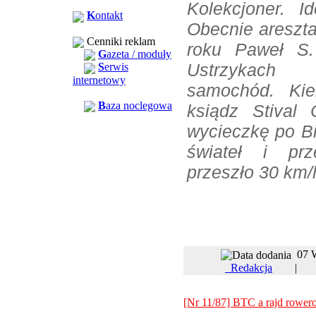
Kolekcjoner. Id
K
ontakt
Obecnie areszta
Cenniki reklam
roku Paweł S.
G
azeta / moduły
Ustrzykach 
S
erwis
internetowy
samochód. Kie
B
aza noclegowa
ksiądz Stival 
wycieczkę po Bi
świateł i prz
przeszło 30 km/
07 
Redakcja
[Nr 11/87] BTC a rajd rower