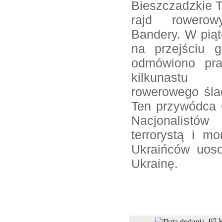
Bieszczadzkie T
rajd rowero
Bandery. W piąt
na przejściu 
odmówiono pra
kilkunastu 
rowerowego śla
Ten przywódca O
Nacjonalistó
terrorystą i mo
Ukraińców uos
Ukrainę.
07 