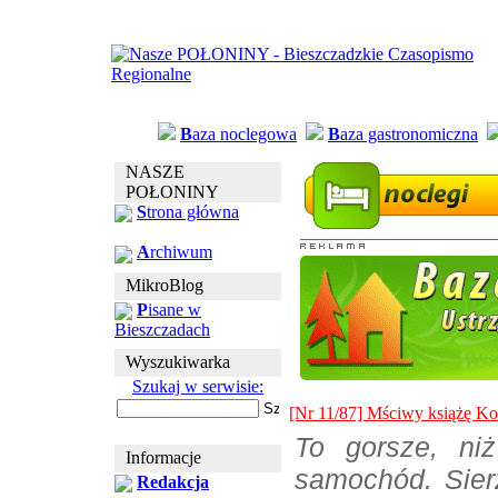
B
aza noclegowa
B
aza gastronomiczna
NASZE
POŁONINY
S
trona główna
A
rchiwum
MikroBlog
P
isane w
Bieszczadach
Wyszukiwarka
Szukaj w serwisie:
[Nr 11/87] Mściwy książę Ko
To gorsze, ni
Informacje
samochód. Sier
Redakcja