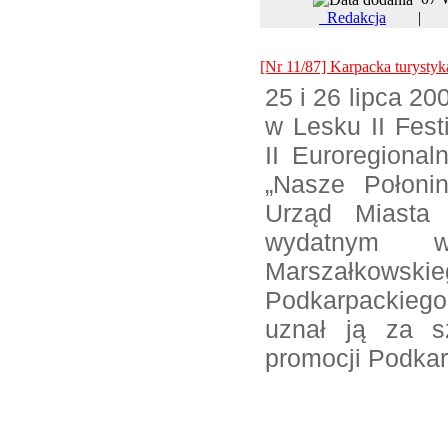
Redakcja
[Nr 11/87] Karpacka turystyk
25 i 26 lipca 2
w Lesku II Fest
II Euroregional
„Nasze Połonin
Urząd Miasta
wydatnym ws
Marszałkows
Podkarpackieg
uznał ją za sz
promocji Podkar