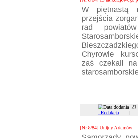
W piętnastą r
przejścia zorga
rad powiatów
Starosamborsk
Bieszczadzkie
Chyrowie kurs
zaś czekali na
starosamborski
21
Redakcja
[Nr 8/84] Unijny Arłamów
Samorządy powi