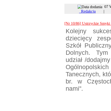
07 
Redakcja
[Nr 10/86] Ustrzyckie Smyki
Kolejny sukce
dziecięcy zes
Szkół Publiczn
Dolnych. Tym 
udział /dodajmy
Ogólnopols
Tanecznych, któ
br. w Częstoc
nami”.