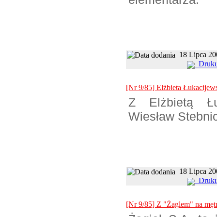
18 Lipc
Druku
[Nr 9/85] Elżbieta Łukacijew
Z Elżbietą Łu
Wiesław Stebnic
18 Lipc
Druku
[Nr 9/85] Z "Żaglem" na mę