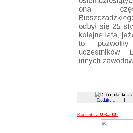
osiemdziesiątyc
ona częś
Bieszczadzkieg
odbył się 25 st
kolejne lata, je
to pozwoliły,
uczestników 
innych zawodów 
25
Redakcja
Koncert - 29.08.2009