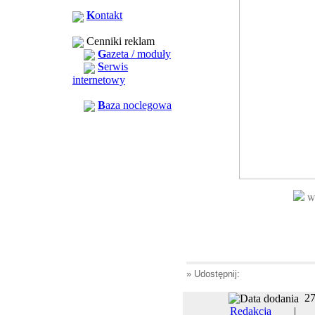
K
ontakt
Cenniki reklam
G
azeta / moduły
S
erwis
internetowy
B
aza noclegowa
Wi
» Udostępnij:
27
Redakcja