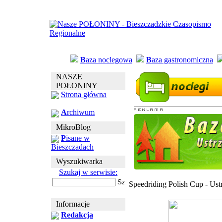
B
aza noclegowa
B
aza gastronomiczna
NASZE
POŁONINY
S
trona główna
A
rchiwum
MikroBlog
P
isane w
Bieszczadach
Wyszukiwarka
Szukaj w serwisie:
Speedriding Polish Cup - Ust
Informacje
Redakcja