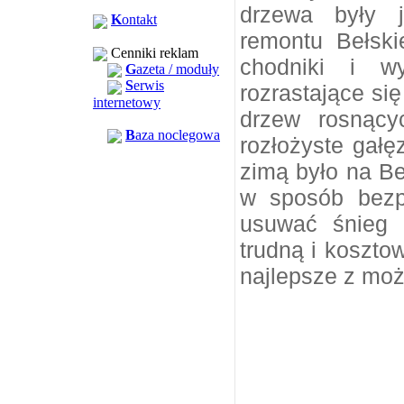
drzewa były 
K
ontakt
remontu Bełski
Cenniki reklam
chodniki i w
G
azeta / moduły
S
erwis
rozrastające si
internetowy
drzew rosnący
B
aza noclegowa
rozłożyste gał
zimą było na Be
w sposób bezp
usuwać śnieg 
trudną i koszto
najlepsze z moż