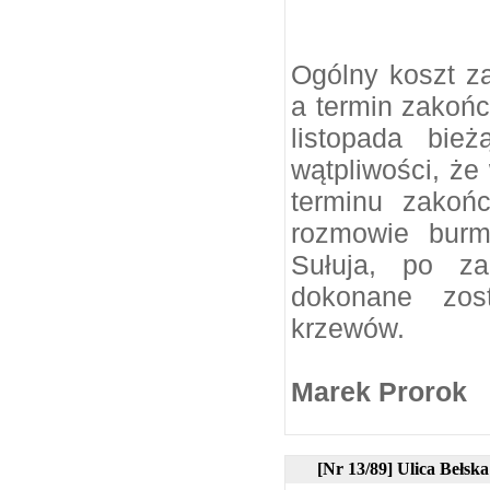
Ogólny koszt za
a termin zakoń
listopada bie
wątpliwości, ż
terminu zakoń
rozmowie burm
Sułuja, po za
dokonane zos
krzewów.
Marek Prorok
[Nr 13/89] Ulica Bełska