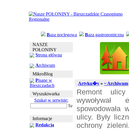
B
aza noclegowa
B
aza gastronomiczna
NASZE
POŁONINY
S
trona główna
A
rchiwum
MikroBlog
P
isane w
Artyku�y
»
~ Archiwum
Bieszczadach
Remont ulicy
Wyszukiwarka
wywoływał em
Szukaj w serwisie:
spowodowała w
ulicy. Były lic
Informacje
ochrony zielen
Redakcja