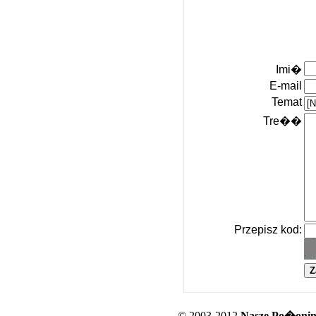
Imi�
E-mail
Temat
Tre��
Przepisz kod:
© 2003-2012
Nasze Po�oniny