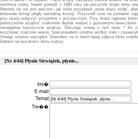
niesforną rzeką. Nawet powódź z 1980 roku nie poczyniła dzięki temu wi
Niestety nic nie jest wieczne i jak mówi przysłowie „woda drąży skałę”, dla
betonowe brzegi uległy naturalnej korozji. Przyszedł czas na ponowne zaj
przy okazji połączyć przyjemne z pożytecznym. Przy okazji naprawy bet
jednocześnie urządzić znakomite deptak miejski z gustownymi ławeczkami i
niewątpliwa turystyczna atrakcja. Dlaczego mówię o tym teraz ? Bo z
kosztować znacznie więcej. Spacerowałem ostatnio wzdłuż rzeki i zauważył
Strwiąż ostatnio wyrządził. Dowodem na to niech będą zdjęcia które zrobi
Dębami na wysokości domu kultury.
[Nr 4/44] Płynie Strwiążek, płynie...
Imi�
E-mail
Temat
Tre��