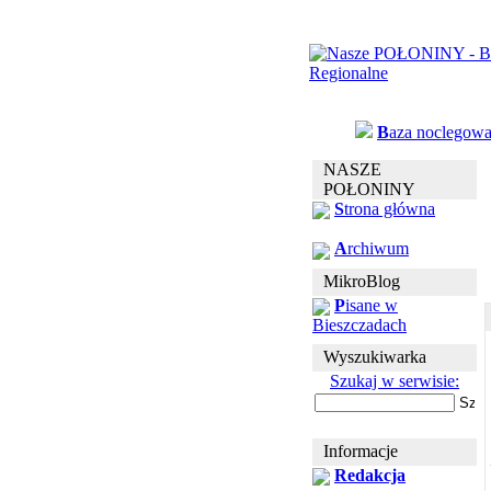
B
aza noclegow
NASZE
POŁONINY
S
trona główna
A
rchiwum
MikroBlog
P
isane w
Bieszczadach
Wyszukiwarka
Szukaj w serwisie:
Informacje
Redakcja