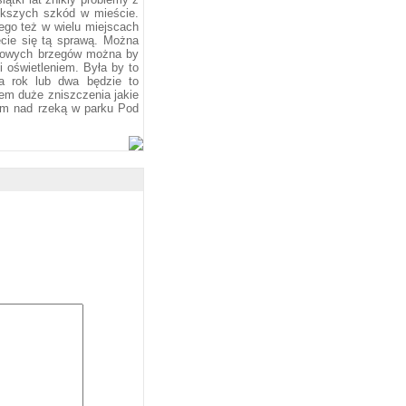
ększych szkód w mieście.
tego też w wielu miejscach
ęcie się tą sprawą. Można
onowych brzegów można by
 oświetleniem. Była by to
a rok lub dwa będzie to
em duże zniszczenia jakie
łem nad rzeką w parku Pod