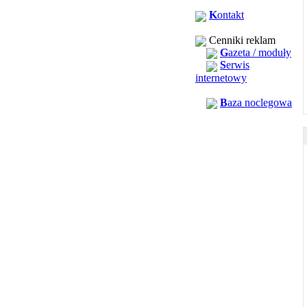
K
ontakt
Cenniki reklam
G
azeta / moduły
S
erwis
internetowy
B
aza noclegowa