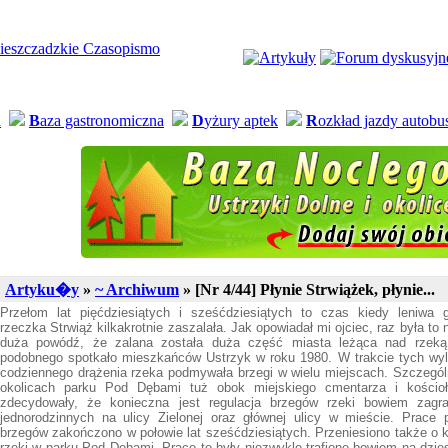
a
B
aza gastronomiczna
D
yżury aptek
R
ozkład jazdy autob
Artyku�y
»
~ Archiwum
» [Nr 4/44] Płynie Strwiążek, płynie...
Przełom lat pięćdziesiątych i sześćdziesiątych to czas kiedy leniwa 
rzeczka Strwiąż kilkakrotnie zaszalała. Jak opowiadał mi ojciec, raz była to n
duża powódź, że zalana została duża część miasta leżąca nad rzeką
podobnego spotkało mieszkańców Ustrzyk w roku 1980. W trakcie tych wyl
codziennego drążenia rzeka podmywała brzegi w wielu miejscach. Szczegól
okolicach parku Pod Dębami tuż obok miejskiego cmentarza i kości
zdecydowały, że konieczna jest regulacja brzegów rzeki bowiem zag
jednorodzinnych na ulicy Zielonej oraz głównej ulicy w mieście. Prace 
brzegów zakończono w połowie lat sześćdziesiątych. Przeniesiono także o k
rzeki w parku Pod Dębami. Prace te były niezwykle trafione bowiem na dziesi