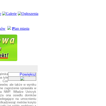
usów
P
lan miasta
górska
a tyle
. Coś
ewów, ale także w wyniku
ne zagrożenie sprawiała w
oła NMP. Władze Ustrzyk
raża ona osiedlu domków
polegające na umocnieniu
ilkadziesiąt metrów koryto
ątki lat znikły problemy z