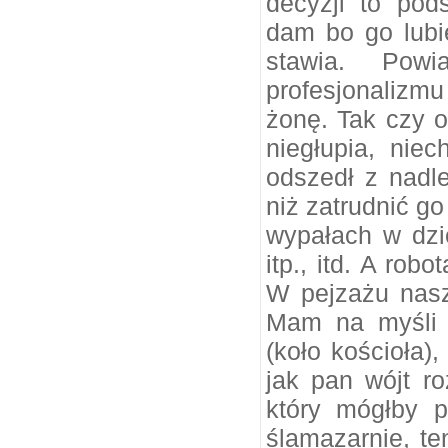
decyzji to po
dam bo go lubię
stawia. Powi
profesjonalizmu
żonę. Tak czy o
niegłupia, nie
odszedł z nadl
niż zatrudnić go
wypałach w dzi
itp., itd. A rob
W pejzażu nasz
Mam na myśli p
(koło kościoła),
jak pan wójt ro
który mógłby p
ślamazarnie, te