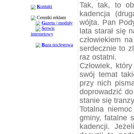
Tak, tak, to o
K
ontakt
kadencja (dru
Cenniki reklam
wójta. Pan Pody
G
azeta / moduły
S
erwis
lata starał się
internetowy
człowiekiem na
B
aza noclegowa
serdecznie to 
raz ostatni.
Człowiek, który
swój temat taki
przy nich pisma
doprowadzić do 
stanie się tranz
Totalna niemoc
gminy, fatalne 
kadencji. Jeże