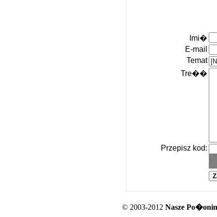
Imi�
E-mail
Temat
Tre��
Przepisz kod:
© 2003-2012
Nasze Po�oniny