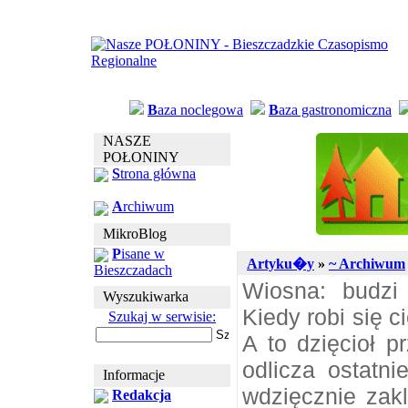
B
aza noclegowa
B
aza gastronomiczna
NASZE
POŁONINY
S
trona główna
A
rchiwum
MikroBlog
P
isane w
Artyku�y
»
~ Archiwum
Bieszczadach
Wiosna: budzi 
Wyszukiwarka
Kiedy robi się c
Szukaj w serwisie:
A to dzięcioł p
odlicza ostatn
Informacje
wdzięcznie zakl
Redakcja