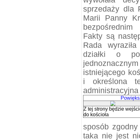
sprzedaży dla 
Marii Panny Kr
bezpośrednim s
Fakty są nastę
Rada wyraziła
działki o po
jednoznaczny
istniejącego koś
i określona te
administracyj
Z tej strony będzie wejśc
do kościoła
sposób zgodny
taka nie jest 