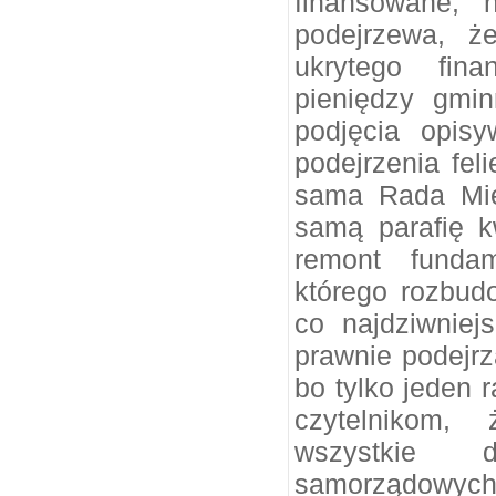
finansowane, 
podejrzewa, ż
ukrytego fin
pieniędzy gmin
podjęcia opisy
podejrzenia feli
sama Rada Mie
samą parafię k
remont fundam
którego rozbud
co najdziwnie
prawnie podejrza
bo tylko jeden 
czytelnikom, 
wszystkie d
samorządowych 