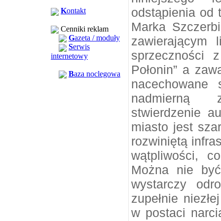
odstąpienia od t
K
ontakt
Marka Szczerbi
Cenniki reklam
G
azeta / moduły
zawierającym 
S
erwis
sprzeczności z
internetowy
Połonin” a zaw
B
aza noclegowa
nacechowane s
nadmierną z
stwierdzenie a
miasto jest sza
rozwiniętą infra
wątpliwości, c
Można nie być 
wystarczy odro
zupełnie niezłej
w postaci narci