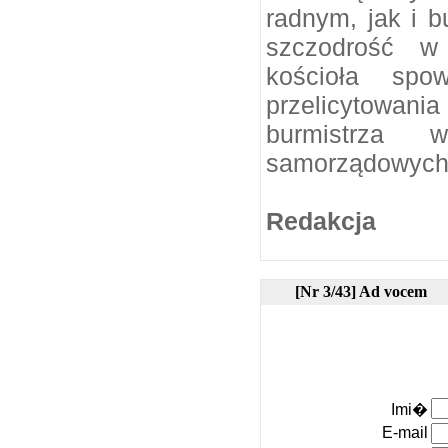
radnym, jak i b
szczodrość w
kościoła spo
przelicytowa
burmistrza 
samorządowych
Redakcja
[Nr 3/43] Ad vocem
Imi�
E-mail