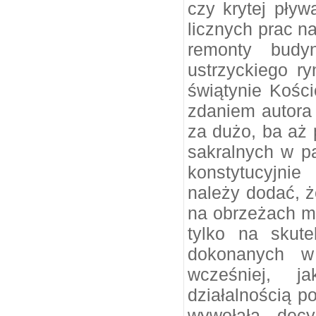
czy krytej pływa
licznych prac n
remonty budy
ustrzyckiego r
świątynie Kości
zdaniem autora 
za dużo, ba aż 
sakralnych w p
konstytucyjni
należy dodać, ż
na obrzeżach mi
tylko na skute
dokonanych w 
wcześniej, 
działalnością p
wywołała decy