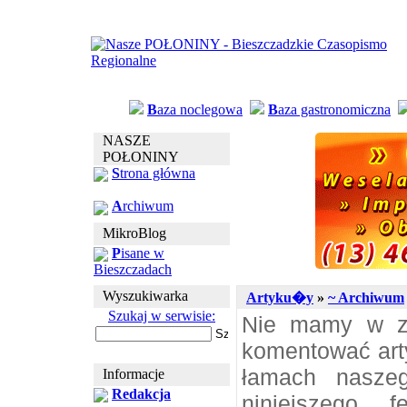
B
aza noclegowa
B
aza gastronomiczna
NASZE
POŁONINY
S
trona główna
A
rchiwum
MikroBlog
P
isane w
Bieszczadach
Wyszukiwarka
Artyku�y
»
~ Archiwum
Szukaj w serwisie:
Nie mamy w zw
komentować art
łamach nasze
Informacje
Redakcja
niniejszego 