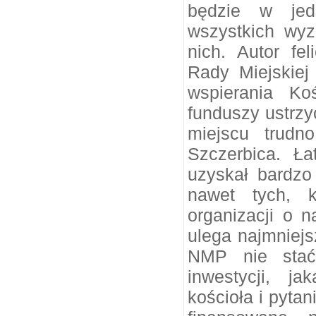
będzie w jed
wszystkich wyz
nich. Autor fe
Rady Miejskiej
wspierania Ko
funduszy ustrz
miejscu trudn
Szczerbica. Ł
uzyskał bardzo
nawet tych, k
organizacji o 
ulega najmniejsz
NMP nie stać 
inwestycji, j
kościoła i pytan