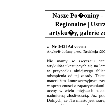
Nasze Po�oniny - 
Regionalne | Ustr
artyku�y, galerie 
::
[Nr 3/43] Ad vocem
Artyku� dodany przez:
Redakcja
(200
Nie mamy w zwyczaju cenz
artykułów ukazujących się na ła
w przypadku niniejszego felie
odstąpienia od tej zasady. Tekst
materiałem kontrowersyjnym zaw
w sprzeczności z zapatrywaniami
oceny w wielu miejscach nacec
nadmierną złośliwością. Już po
Dolnych, że „To miasto jest szare