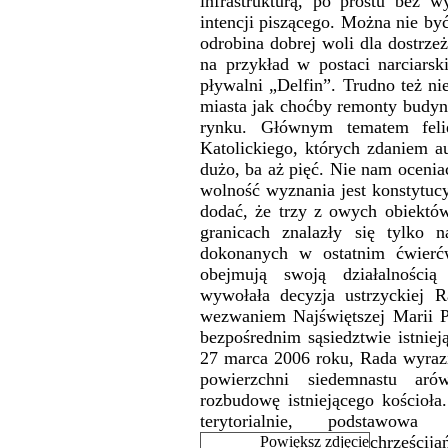
infrastrukturą, po prostu bez w
intencji piszącego. Można nie by
odrobina dobrej woli dla dostrzeż
na przykład w postaci narciarsk
pływalni „Delfin”. Trudno też ni
miasta jak choćby remonty budyn
rynku. Głównym tematem feli
Katolickiego, których zdaniem au
dużo, ba aż pięć. Nie nam ocenia
wolność wyznania jest konstytucy
dodać, że trzy z owych obiektó
granicach znalazły się tylko 
dokonanych w ostatnim ćwierćw
obejmują swoją działalnością
wywołała decyzja ustrzyckiej R
wezwaniem Najświętszej Marii P
bezpośrednim sąsiedztwie istniej
27 marca 2006 roku, Rada wyraził
powierzchni siedemnastu ar
rozbudowę istniejącego kościoła.
terytorialnie, podstawowa 
chrześcij