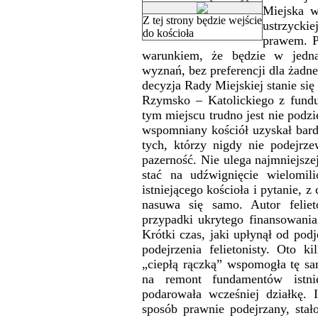
Miejska w
Z tej strony będzie wejście
ustrzycki
do kościoła
prawem. P
warunkiem, że będzie w jedn
wyznań, bez preferencji dla żadne
decyzja Rady Miejskiej stanie si
Rzymsko – Katolickiego z fund
tym miejscu trudno jest nie podz
wspomniany kościół uzyskał bard
tych, którzy nigdy nie podejrze
pazerność. Nie ulega najmniejsze
stać na udźwignięcie wielomil
istniejącego kościoła i pytanie, 
nasuwa się samo. Autor feliet
przypadki ukrytego finansowani
Krótki czas, jaki upłynął od pod
podejrzenia felietonisty. Oto 
„ciepłą rączką” wspomogła tę sa
na remont fundamentów istni
podarowała wcześniej działkę. 
sposób prawnie podejrzany, stało