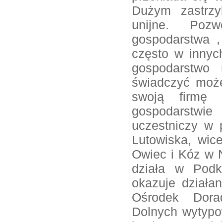
Dużym zastrzy
unijne. Pozw
gospodarstwa ,
często w innyc
gospodarstwo 
świadczyć może
swoją firmę
gospodarstw
uczestniczy w 
Lutowiska, wic
Owiec i Kóz w 
działa w Podka
okazuje działa
Ośrodek Dora
Dolnych wytypo