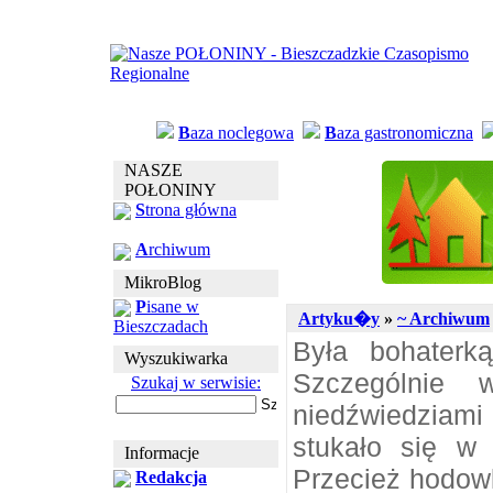
B
aza noclegowa
B
aza gastronomiczna
NASZE
POŁONINY
S
trona główna
A
rchiwum
MikroBlog
P
isane w
Artyku�y
»
~ Archiwum
Bieszczadach
Była bohaterką
Wyszukiwarka
Szczególnie 
Szukaj w serwisie:
niedźwiedziami 
stukało się w
Informacje
Przecież hodowl
Redakcja