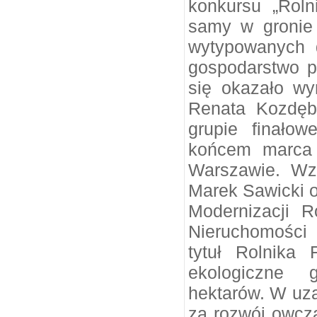
konkursu „Roln
samy w gronie 
wytypowanych d
gospodarstwo pr
się okazało wyn
Renata Kozdęb
grupie finałow
końcem marca 
Warszawie. Wzi
Marek Sawicki or
Modernizacji R
Nieruchomości
tytuł Rolnika
ekologiczne 
hektarów. W uza
za rozwój owcz