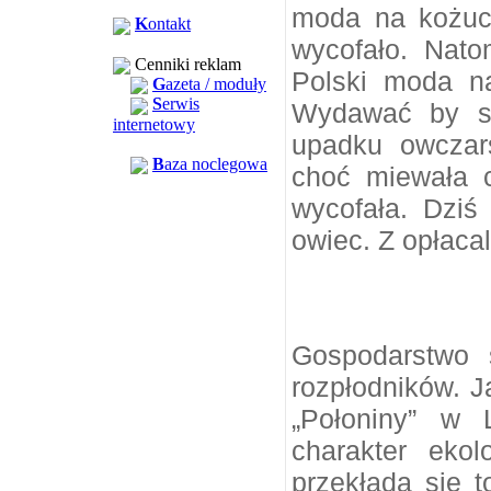
moda na kożuch
K
ontakt
wycofało. Nat
Cenniki reklam
Polski moda n
G
azeta / moduły
S
erwis
Wydawać by si
internetowy
upadku owczar
B
aza noclegowa
choć miewała c
wycofała. Dziś
owiec. Z opłacal
Gospodarstwo s
rozpłodników. J
„Połoniny” w 
charakter ekol
przekłada się t