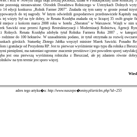
iec i Kóz w Nowym Targu skąd zresztą pochodzi, działa w Podkarpackiej Izbie Rolniczej. Ja
n nie pozostają niezauważone. Ośrodek Doradztwa Rolniczego w Ustrzykach Dolnych wyty
o 14 edycji konkursu „Rolnik Farmer 2007”. Znalazła się tym samy w gronie ponad trzyst
ypowanych do tej nagrody. W lutym odwiedzili gospodarstwo przedstawiciele Kapituły nag
 tej wizyty był na tyle dobry, że Renata Kozdęba znalazła się w liczącej 35 osób grupie fi
ł miejsce z końcem marca 2008 roku w hotelu „Sheraton” w Warszawie. Wzięli w nim ud
rek Sawicki oraz prezesi Agencji Restrukturyzacji i Modernizacji Rolnictwa, Agencji Ry
ci Rolnych. Renata Kozdęba zdobyła tytuł Rolnika Farmera Roku 2007 , w kategorii
 rodzinne do 100 hektarów. W uzasadnieniu podano, że tytuł otrzymała za rozwój owczars
unkach górskich. Statuetkę Złotego Jabłka wręczył minister Marek Sawicki. Ponadto R
lom i gratulacje od Prezydenta RP. Jest to pierwsze wyróżnienie tego typu dla rolnika z Bieszc
nymi pieniędzmi, ma natomiast ogromne znaczenie prestiżowe i jest powodem sporej satysfakcji
ba jest ona pierwszą wyróżnioną rolniczka z Bieszczad, ale jej zdaniem równie dobr
olników na tym terenie jest sporo więcej.
Wiesł
adres tego artyku�u:
http://www.naszepo�oniny.pl/articles.php?id=255