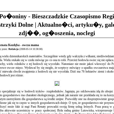
Po�oniny - Bieszczadzkie Czasopismo Reg
strzyki Dolne | Aktualno�ci, artyku�y, gal
zdj��, og�oszenia, noclegi
Renata Kozdęba - owcza mama
 przez:
Redakcja
(2008-05-14 10:38:08)
ą wielu dziennikarskich materiałów. Szczególnie wtedy gdy walczyła z wilkami, niedźwiedziam
ada. Wielu stukało się w czołu mówiąc po co ona to robi. Przecież hodowla owiec się nie opłaca
chy, wielu rolników z tej hodowli się wycofało. Natomiast nie może jakoś wkroczyć do P
drowe owcze mięso. Wydawać by się mogło, że sceptycy mówiący o upadku owczarstwa mają 
ć miewała chwile zwątpienia z hodowli się nie wycofała. Dziś ma 76 hektarów ziemi i około
hodowli jest różnie.
 specjalizuje się w hodowli tryków- rozpłodników. Jagnięta, po odchowaniu idą do ubojni
o gospodarstwo ma charakter ekologicznego, jednak jak narazie nie przekłada się to na korzy
żym zastrzykiem dla gospodarstwa są środki unijne. Pozwoliły one na dosprzętowienie gosp
edzone jak się to często w innych gospodarstwach dzieje. O tym, że gospodarstwo nie przyn
czyć może fakt iż mąż Pani Renaty prowadzi swoją firmę usług leśnych. Poza pracą w 
ba aktywnie uczestniczy w pracy społecznej. Była radną gminy Lutowiska, wiceprezesuje