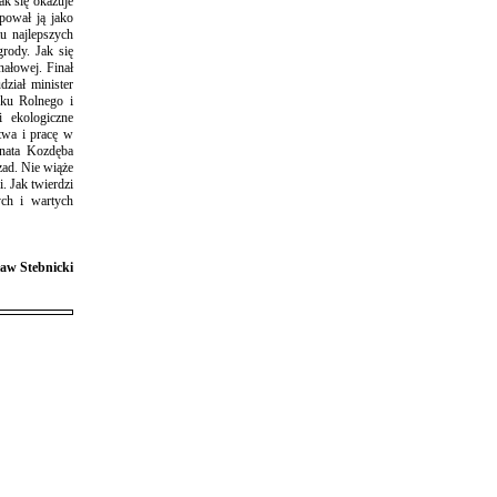
k się okazuje
pował ją jako
u najlepszych
rody. Jak się
nałowej. Finał
ział minister
nku Rolnego i
 ekologiczne
twa i pracę w
enata Kozdęba
zad. Nie wiąże
. Jak twierdzi
ych i wartych
aw Stebnicki