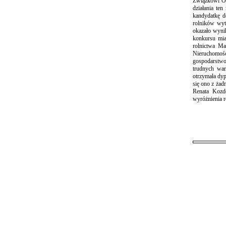
Związkowi Ow
działania te
kandydatkę d
rolników wyt
okazało wynik
konkursu mia
rolnictwa Ma
Nieruchomoś
gospodarstwo
trudnych war
otrzymała dyp
się ono z żad
Renata Kozdę
wyróżnienia r