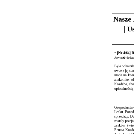
Nasze 
| U
::
[Nr 4/64] 
Artyku� dodany
Była bohaterk
owce z jej st
moda na kożu
znakomite, z
Kozdęba, cho
opłacalnością 
Gospodarstwo
Lesku. Ponadt
sprzedaży. Du
zostały przej
zysków świad
Renata Kozdę