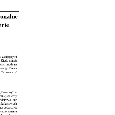
ionalne
erie
i zabijającymi
. Kiedy minęła
olski moda na
rację. Renata
 250 owiec. Z
 „Połoniny” w
stniejsze ceny
odarstwa , nie
osi kokosowych
gospodarstwie
 Regionalnemu