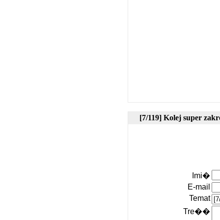
[7/119] Kolej super zak
Imi�
E-mail
Temat
Tre��