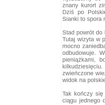
znany kurort z
Dziś po Polski
Sianki to spora
Stad powrót do 
Tutaj wizyta w 
mocno zaniedba
odbudowuje. W
pieniążkami, b
kilkudziesięc
zwieńczone wie
widok na polski
Tak kończy się
ciągu jednego 