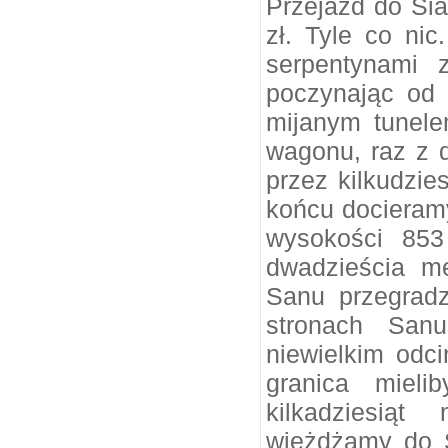
Przejazd do Sia
zł. Tyle co nic
serpentynami 
poczynając od
mijanym tunele
wagonu, raz z d
przez kilkudzie
końcu docieramy
wysokości 853
dwadzieścia me
Sanu przegrad
stronach Sanu
niewielkim odci
granica mieli
kilkadziesią
wjeżdżamy do 