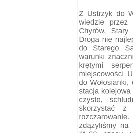
Z Ustrzyk do W
wiedzie przez 
Chyrów, Stary
Droga nie najle
do Starego Sa
warunki znaczni
krętymi serp
miejscowości Uż
do Wołosianki, 
stacja kolejowa
czysto, schlud
skorzystać z 
rozczarowanie.
zdążyliśmy na 