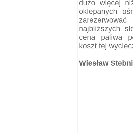
dużo więcej ni
oklepanych oś
zarezerwowa
najbliższych 
cena paliwa po
koszt tej wycie
Wiesław Stebni