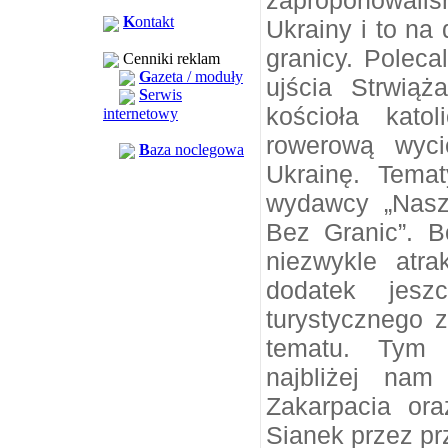
zaproponowaliś
K
ontakt
Ukrainy i to na
granicy. Poleca
Cenniki reklam
G
azeta / moduły
ujścia Strwiąż
S
erwis
kościoła kato
internetowy
rowerową wyci
B
aza noclegowa
Ukrainę. Temat
wydawcy „Naszy
Bez Granic”. B
niezwykle atr
dodatek jes
turystycznego 
tematu. Tym 
najbliżej nam
Zakarpacia ora
Sianek przez pr