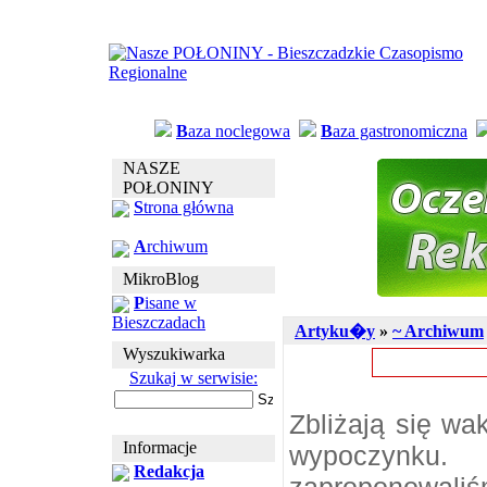
B
aza noclegowa
B
aza gastronomiczna
NASZE
POŁONINY
S
trona główna
A
rchiwum
MikroBlog
P
isane w
Bieszczadach
Artyku�y
»
~ Archiwum
Wyszukiwarka
Szukaj w serwisie:
Zbliżają się wa
Informacje
wypoczynku. 
Redakcja