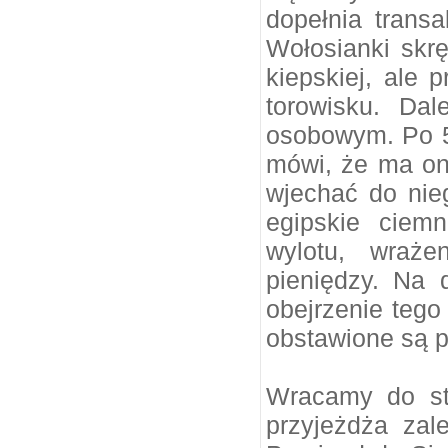
dopełnia trans
Wołosianki skr
kiepskiej, ale 
torowisku. Da
osobowym. Po 5
mówi, że ma on
wjechać do nie
egipskie ciemn
wylotu, wraże
pieniędzy. Na 
obejrzenie tego
obstawione są pr
Wracamy do st
przyjeżdża za