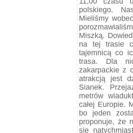
11,00 czasu u
polskiego. Na
Mieliśmy wobec
porozmawiali
Miszką. Dowiedz
na tej trasie 
tajemnicą co ic
trasa. Dla n
zakarpackie z
atrakcją jest 
Sianek. Przeja
metrów wiaduk
całej Europie. 
bo jeden zost
proponuje, że
się natychmias