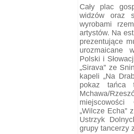
Cały plac gosp
widzów oraz s
wyrobami rzemi
artystów. Na est
prezentujące m
urozmaicane w
Polski i Słowacj
„Sirava” ze Snin
kapeli „Na Dra
pokaz tańca t
Mchawa/Rzeszó
miejscowości 
„Wilcze Echa” z
Ustrzyk Dolnyc
grupy tancerzy 