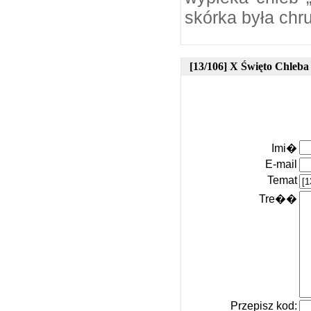
skórka była chr
[13/106] X Święto Chleb
Imi�
E-mail
Temat
Tre��
Przepisz kod: