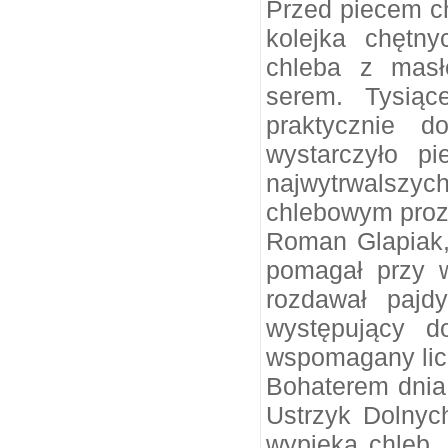
Przed piecem c
kolejka chętn
chleba z masł
serem. Tysiąc
praktycznie d
wystarczyło p
najwytrwalszych
chlebowym prozi
Roman Glapiak, 
pomagał przy w
rozdawał pajd
występujący do
wspomagany licz
Bohaterem dnia 
Ustrzyk Dolnych
wypieka chleb „