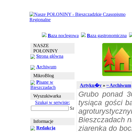
B
aza noclegowa
B
aza gastronomiczna
NASZE
POŁONINY
S
trona główna
A
rchiwum
MikroBlog
P
isane w
Artyku�y
»
~ Archiwum
Bieszczadach
Grubo ponad 3
Wyszukiwarka
tysiąca gości b
Szukaj w serwisie:
agroturystyczn
Bieszczadach n
Informacje
ziarenka do boch
Redakcja