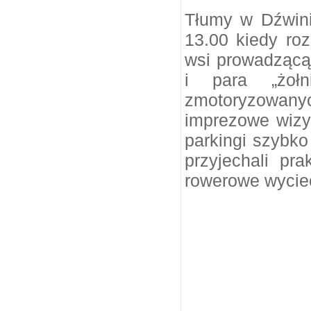
Tłumy w Dźwini
13.00 kiedy roz
wsi prowadzącą 
i para „żołni
zmotoryzowanyc
imprezowe wizyt
parkingi szybko
przyjechali pr
rowerowe wyciec