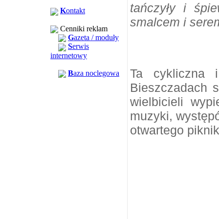
tańczyły i śpi
K
ontakt
smalcem i sere
Cenniki reklam
G
azeta / moduły
S
erwis
internetowy
Ta cykliczna 
B
aza noclegowa
Bieszczadach s
wielbicieli wyp
muzyki, występó
otwartego pikni