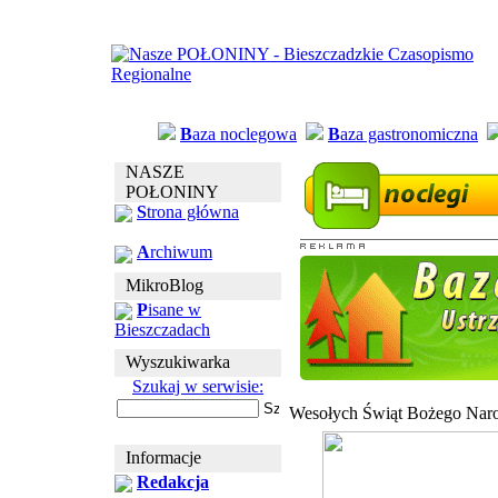
B
aza noclegowa
B
aza gastronomiczna
NASZE
POŁONINY
S
trona główna
A
rchiwum
MikroBlog
P
isane w
Bieszczadach
Wyszukiwarka
Szukaj w serwisie:
Wesołych Świąt Bożego Naro
Informacje
Redakcja