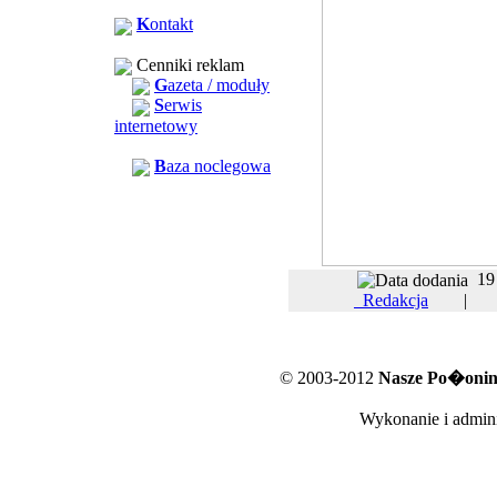
K
ontakt
Cenniki reklam
G
azeta / moduły
S
erwis
internetowy
B
aza noclegowa
19
Redakcja
© 2003-2012
Nasze Po�oniny
Wykonanie i admini