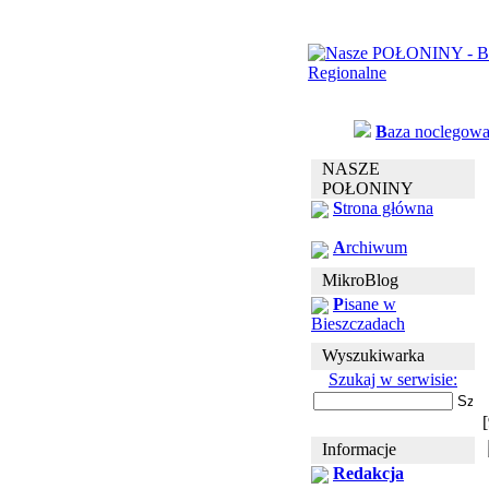
B
aza noclegow
NASZE
POŁONINY
S
trona główna
A
rchiwum
MikroBlog
P
isane w
Bieszczadach
Wyszukiwarka
Szukaj w serwisie:
Informacje
Redakcja