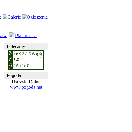
usów
P
lan miasta
Polecamy
Pogoda
Ustrzyki Dolne
www.pogoda.net
P