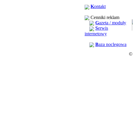
K
ontakt
Cenniki reklam
G
azeta / moduły
S
erwis
internetowy
B
aza noclegowa
©