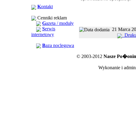
K
ontakt
Cenniki reklam
G
azeta / moduły
S
erwis
21 Marc
internetowy
Druku
B
aza noclegowa
© 2003-2012
Nasze Po�oniny
Wykonanie i admini