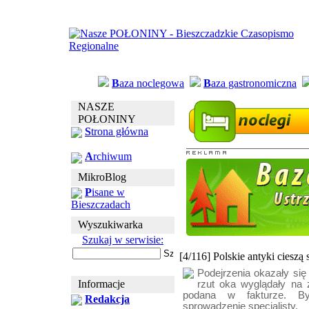
B
aza noclegowa
B
aza gastronomiczna
NASZE
POŁONINY
S
trona główna
A
rchiwum
MikroBlog
P
isane w
Bieszczadach
Wyszukiwarka
Szukaj w serwisie:
[4/116] Polskie antyki cieszą
Podejrzenia okazały się
Informacje
rzut oka wyglądały na 
podana w fakturze. By
Redakcja
sprowadzenie specjalisty.