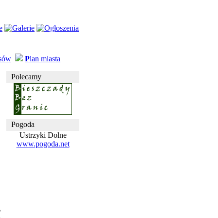
usów
P
lan miasta
Polecamy
Pogoda
Ustrzyki Dolne
www.pogoda.net
w