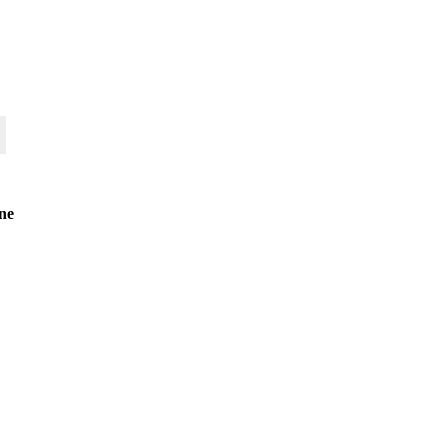
y
,
:
z
|
ne