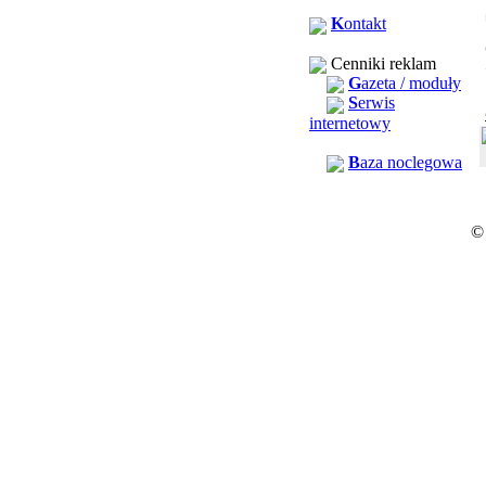
K
ontakt
Cenniki reklam
G
azeta / moduły
S
erwis
internetowy
B
aza noclegowa
©