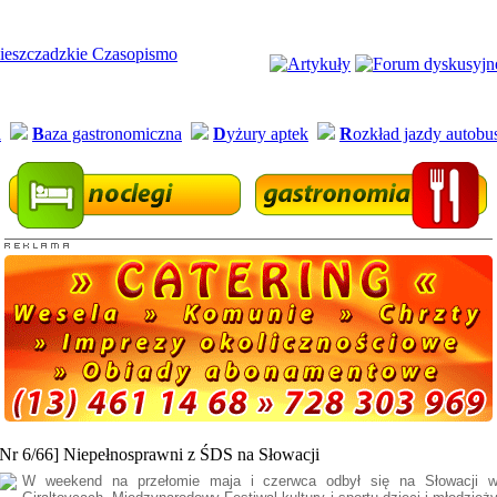
a
B
aza gastronomiczna
D
yżury aptek
R
ozkład jazdy autob
[Nr 6/66] Niepełnosprawni z ŚDS na Słowacji
W weekend na przełomie maja i czerwca odbył się na Słowacji 