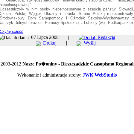
Giraltovcach „Międzynarodowy Festiwal kultury i sportu dzieci i młodzież
niepełnosprawnej”.
Uczestniczyły w nim osoby niepełnosprawne z sześciu państw: Słowacji
Czech, Polski, Węgier, Ukrainy i Izraela. Stronę Polską reprezentowały
Środowiskowy Dom Samopomocy i Ośrodek Szkolno-Wychowawczy 
Ustrzyk Dolnych oraz om Pomocy Społecznej z Lubziny (woj. Podkarpackie).
Czytaj całość
07 Lipca 2008 |
Redakcja
Drukuj
|
Wyślij
 2003-2012
Nasze Po�oniny - Bieszczadzkie Czasopismo Regional
Wykonanie i administracja strony:
JWK WebStudio