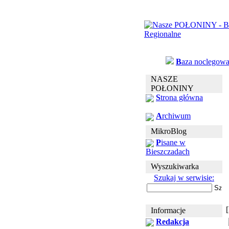
B
aza noclegow
NASZE
POŁONINY
S
trona główna
A
rchiwum
MikroBlog
P
isane w
Bieszczadach
Wyszukiwarka
Szukaj w serwisie:
Informacje
Redakcja