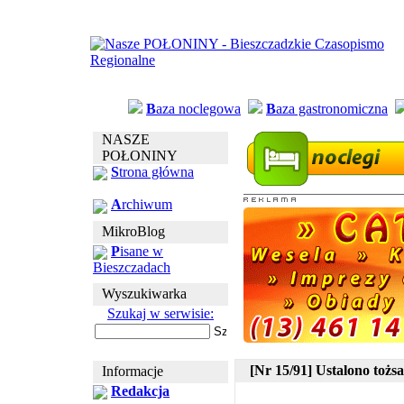
B
aza noclegowa
B
aza gastronomiczna
NASZE
POŁONINY
S
trona główna
A
rchiwum
MikroBlog
P
isane w
Bieszczadach
Wyszukiwarka
Szukaj w serwisie:
[Nr 15/91] Ustalono toż
Informacje
Redakcja