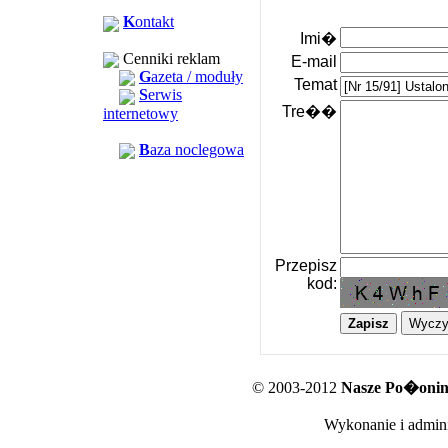
K
ontakt
Imi�
Cenniki reklam
E-mail
G
azeta / moduły
Temat
S
erwis
Tre��
internetowy
B
aza noclegowa
Przepisz
kod:
© 2003-2012
Nasze Po�oniny
Wykonanie i admini