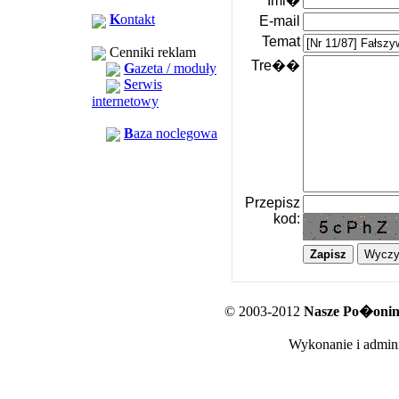
Imi�
K
ontakt
E-mail
Temat
Cenniki reklam
Tre��
G
azeta / moduły
S
erwis
internetowy
B
aza noclegowa
Przepisz
kod:
© 2003-2012
Nasze Po�oniny
Wykonanie i admini