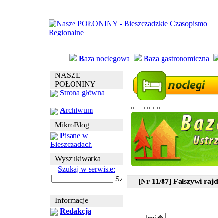
B
aza noclegowa
B
aza gastronomiczna
NASZE
POŁONINY
S
trona główna
A
rchiwum
MikroBlog
P
isane w
Bieszczadach
Wyszukiwarka
Szukaj w serwisie:
[Nr 11/87] Fałszywi raj
Informacje
Redakcja