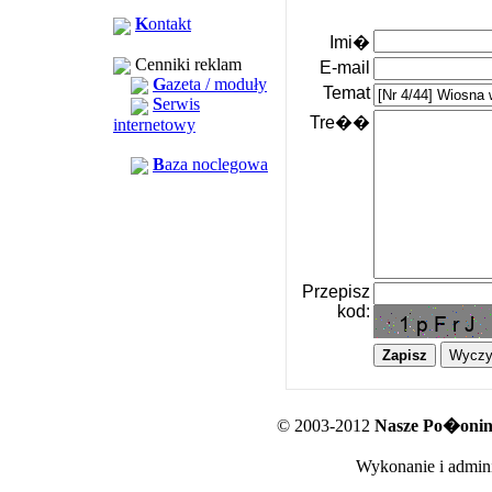
K
ontakt
Imi�
Cenniki reklam
E-mail
G
azeta / moduły
Temat
S
erwis
Tre��
internetowy
B
aza noclegowa
Przepisz
kod:
© 2003-2012
Nasze Po�oniny
Wykonanie i admini