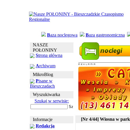
B
aza noclegowa
B
aza gastronomiczna
NASZE
POŁONINY
S
trona główna
A
rchiwum
MikroBlog
P
isane w
Bieszczadach
Wyszukiwarka
Szukaj w serwisie:
[Nr 4/44] Wiosna w park
Informacje
Redakcja