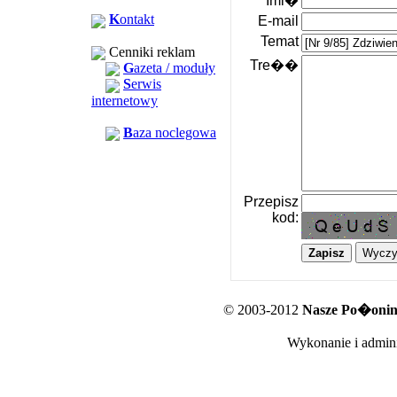
Imi�
K
ontakt
E-mail
Temat
Cenniki reklam
Tre��
G
azeta / moduły
S
erwis
internetowy
B
aza noclegowa
Przepisz
kod:
© 2003-2012
Nasze Po�oniny
Wykonanie i admini