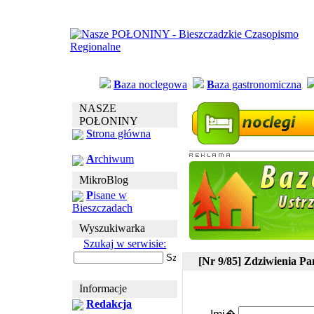
B
aza noclegowa
B
aza gastronomiczna
NASZE
POŁONINY
S
trona główna
A
rchiwum
MikroBlog
P
isane w
Bieszczadach
Wyszukiwarka
Szukaj w serwisie:
[Nr 9/85] Zdziwienia 
Informacje
Redakcja