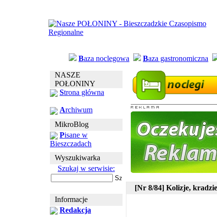
B
aza noclegowa
B
aza gastronomiczna
NASZE
POŁONINY
S
trona główna
A
rchiwum
MikroBlog
P
isane w
Bieszczadach
Wyszukiwarka
Szukaj w serwisie:
[Nr 8/84] Kolizje, kradzi
Informacje
Redakcja