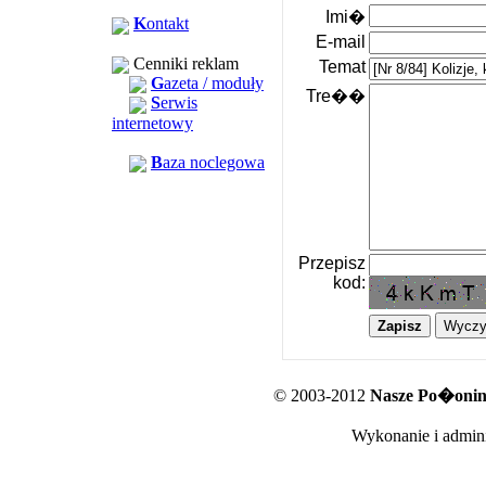
Imi�
K
ontakt
E-mail
Cenniki reklam
Temat
G
azeta / moduły
Tre��
S
erwis
internetowy
B
aza noclegowa
Przepisz
kod:
© 2003-2012
Nasze Po�oniny
Wykonanie i admini