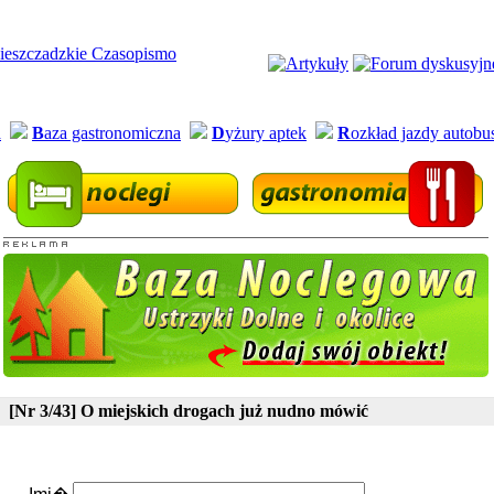
a
B
aza gastronomiczna
D
yżury aptek
R
ozkład jazdy autob
[Nr 3/43] O miejskich drogach już nudno mówić