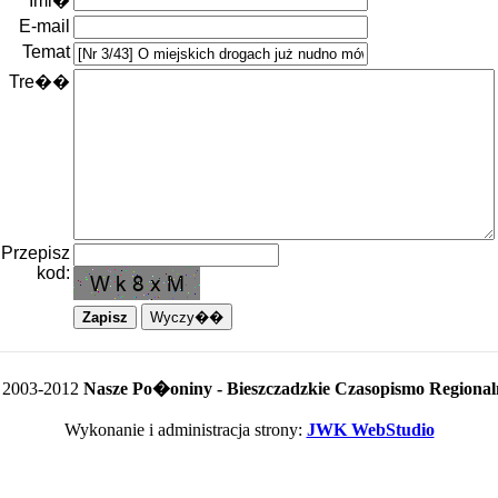
Imi�
E-mail
Temat
Tre��
Przepisz
kod:
 2003-2012
Nasze Po�oniny - Bieszczadzkie Czasopismo Regional
Wykonanie i administracja strony:
JWK WebStudio