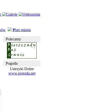
usów
P
lan miasta
Polecamy
Pogoda
Ustrzyki Dolne
www.pogoda.net