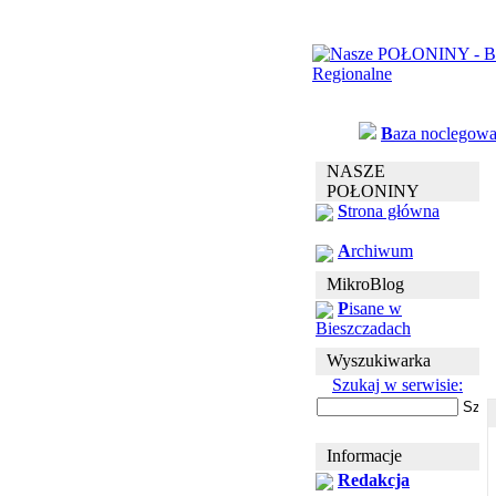
B
aza noclegow
NASZE
POŁONINY
S
trona główna
A
rchiwum
MikroBlog
P
isane w
Bieszczadach
Wyszukiwarka
Szukaj w serwisie:
Informacje
Redakcja