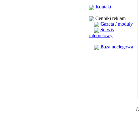
K
ontakt
Cenniki reklam
G
azeta / moduły
S
erwis
internetowy
B
aza noclegowa
©