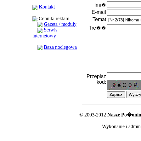
Imi�
K
ontakt
E-mail
Cenniki reklam
Temat
G
azeta / moduły
Tre��
S
erwis
internetowy
B
aza noclegowa
Przepisz
kod:
© 2003-2012
Nasze Po�oniny
Wykonanie i admini