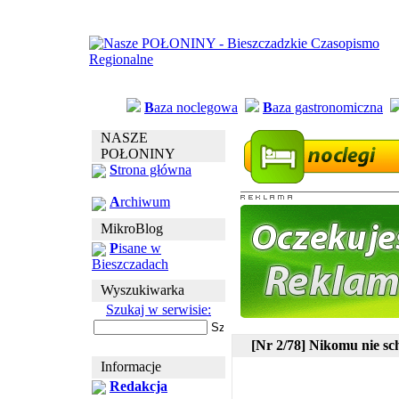
B
aza noclegowa
B
aza gastronomiczna
NASZE
POŁONINY
S
trona główna
A
rchiwum
MikroBlog
P
isane w
Bieszczadach
Wyszukiwarka
Szukaj w serwisie:
[Nr 2/78] Nikomu nie sc
Informacje
Redakcja