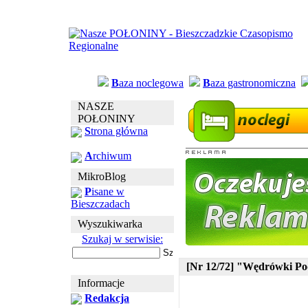
B
aza noclegowa
B
aza gastronomiczna
NASZE
POŁONINY
S
trona główna
A
rchiwum
MikroBlog
P
isane w
Bieszczadach
Wyszukiwarka
Szukaj w serwisie:
[Nr 12/72] "Wędrówki Po
Informacje
Redakcja