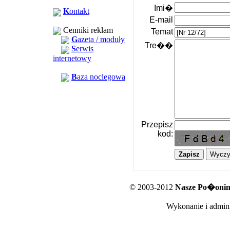
Imi�
K
ontakt
E-mail
Cenniki reklam
Temat
G
azeta / moduły
Tre��
S
erwis
internetowy
B
aza noclegowa
Przepisz
kod:
© 2003-2012
Nasze Po�oniny
Wykonanie i admini