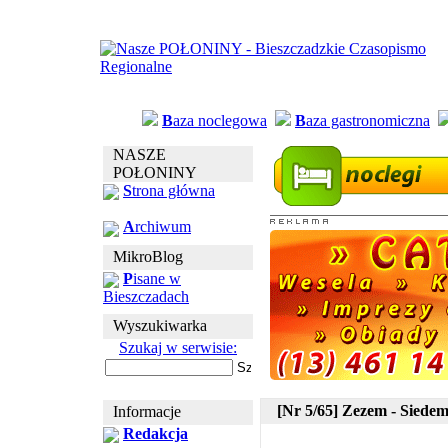
B
aza noclegowa
B
aza gastronomiczna
NASZE
POŁONINY
S
trona główna
A
rchiwum
MikroBlog
P
isane w
Bieszczadach
Wyszukiwarka
Szukaj w serwisie:
[Nr 5/65] Zezem - Siedems
Informacje
Redakcja