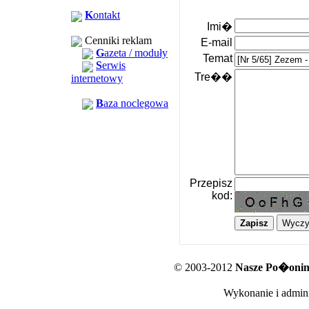
K
ontakt
Imi�
Cenniki reklam
E-mail
G
azeta / moduły
Temat
S
erwis
Tre��
internetowy
B
aza noclegowa
Przepisz
kod:
© 2003-2012
Nasze Po�oniny
Wykonanie i admini