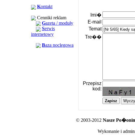
K
ontakt
Imi�
Cenniki reklam
E-mail
G
azeta / moduły
S
erwis
Temat
internetowy
Tre��
B
aza noclegowa
Przepisz
kod:
© 2003-2012
Nasze Po�oniny
Wykonanie i admini