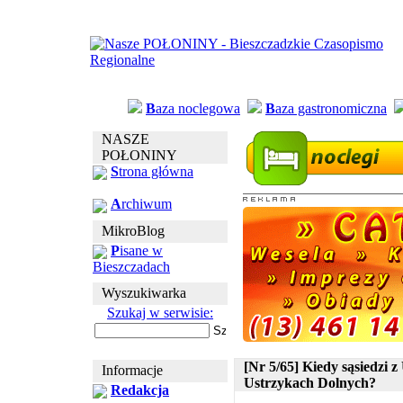
B
aza noclegowa
B
aza gastronomiczna
NASZE
POŁONINY
S
trona główna
A
rchiwum
MikroBlog
P
isane w
Bieszczadach
Wyszukiwarka
Szukaj w serwisie:
[Nr 5/65] Kiedy sąsiedzi 
Informacje
Ustrzykach Dolnych?
Redakcja