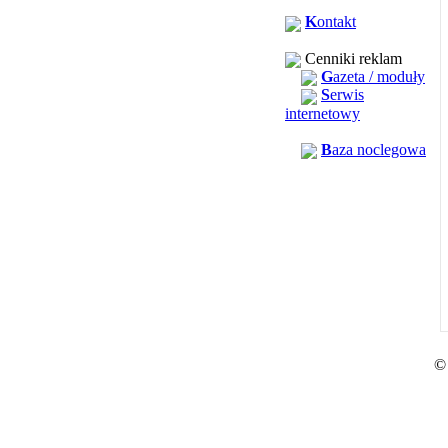
K
ontakt
Cenniki reklam
G
azeta / moduły
S
erwis
internetowy
B
aza noclegowa
©