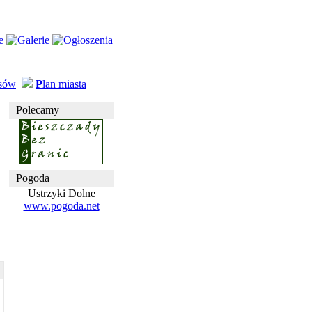
usów
P
lan miasta
Polecamy
Pogoda
Ustrzyki Dolne
www.pogoda.net