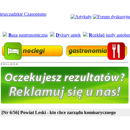
a
B
aza gastronomiczna
D
yżury aptek
R
ozkład jazdy autob
[Nr 6/56] Powiat Leski - kto chce zarządu komisarycznego