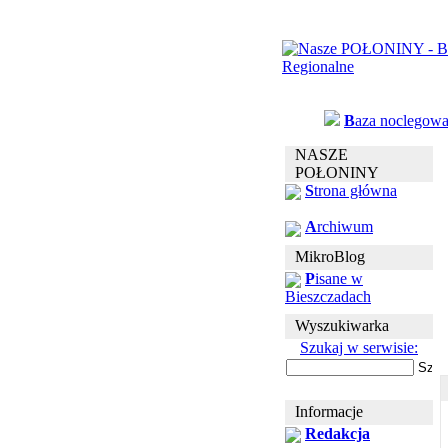
B
aza noclegow
NASZE
POŁONINY
S
trona główna
A
rchiwum
MikroBlog
P
isane w
Bieszczadach
Wyszukiwarka
Szukaj w serwisie:
Informacje
Redakcja