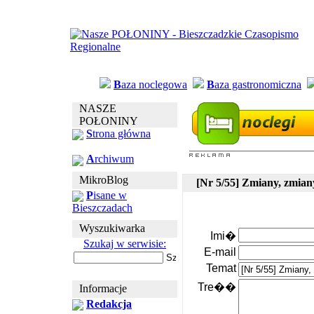
B
aza noclegowa
B
aza gastronomiczna
NASZE
POŁONINY
S
trona główna
A
rchiwum
MikroBlog
[Nr 5/55] Zmiany, zmiany
P
isane w
Bieszczadach
Wyszukiwarka
Imi�
Szukaj w serwisie:
E-mail
Temat
Tre��
Informacje
Redakcja