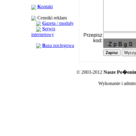
K
ontakt
Cenniki reklam
G
azeta / moduły
S
erwis
internetowy
Przepisz
kod:
B
aza noclegowa
© 2003-2012
Nasze Po�oniny
Wykonanie i admini