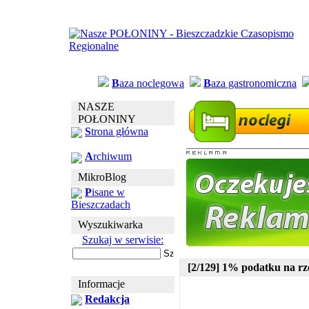
B
aza noclegowa
B
aza gastronomiczna
NASZE
POŁONINY
S
trona główna
A
rchiwum
MikroBlog
P
isane w
Bieszczadach
Wyszukiwarka
Szukaj w serwisie:
[2/129] 1% podatku na rz
Informacje
Redakcja