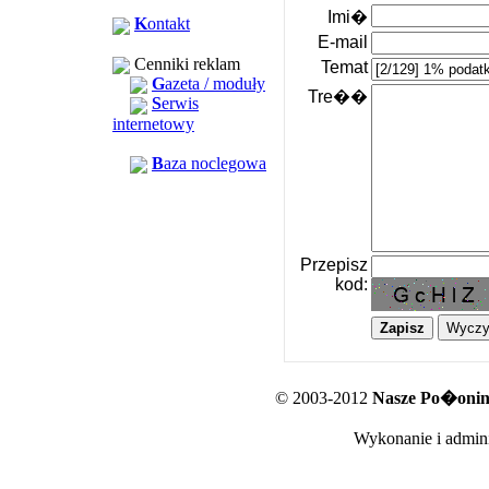
Imi�
K
ontakt
E-mail
Cenniki reklam
Temat
G
azeta / moduły
Tre��
S
erwis
internetowy
B
aza noclegowa
Przepisz
kod:
© 2003-2012
Nasze Po�oniny
Wykonanie i admini