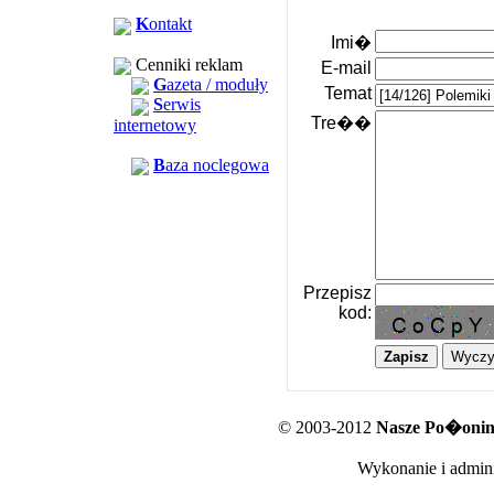
K
ontakt
Imi�
Cenniki reklam
E-mail
G
azeta / moduły
Temat
S
erwis
Tre��
internetowy
B
aza noclegowa
Przepisz
kod:
© 2003-2012
Nasze Po�oniny
Wykonanie i admini