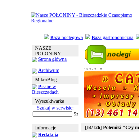
B
aza noclegowa
B
aza gastronomiczna
NASZE
POŁONINY
S
trona główna
A
rchiwum
MikroBlog
P
isane w
Bieszczadach
Wyszukiwarka
Szukaj w serwisie:
[14/126] Polemiki "Czy m
Informacje
Redakcja