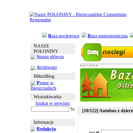
B
aza noclegowa
B
aza gastronomiczna
NASZE
POŁONINY
S
trona główna
A
rchiwum
MikroBlog
P
isane w
Bieszczadach
Wyszukiwarka
Szukaj w serwisie:
[10/122] Autobus z dzieć
Informacje
Redakcja