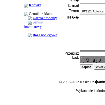
Imi�
K
ontakt
E-mail
Temat
Cenniki reklam
Tre��
G
azeta / moduły
S
erwis
internetowy
B
aza noclegowa
Przepisz
kod:
© 2003-2012
Nasze Po�oniny
Wykonanie i admini