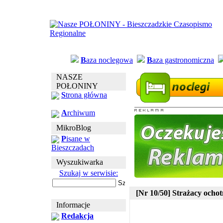
B
aza noclegowa
B
aza gastronomiczna
NASZE
POŁONINY
S
trona główna
A
rchiwum
MikroBlog
P
isane w
Bieszczadach
Wyszukiwarka
Szukaj w serwisie:
[Nr 10/50] Strażacy ocho
Informacje
Redakcja