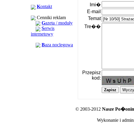
Imi�
K
ontakt
E-mail
Cenniki reklam
Temat
G
azeta / moduły
Tre��
S
erwis
internetowy
B
aza noclegowa
Przepisz
kod:
© 2003-2012
Nasze Po�oniny
Wykonanie i admini